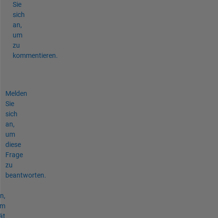
Sie
sich
an,
um
zu
kommentieren.
Melden
Sie
sich
an,
um
diese
Frage
zu
beantworten.
n,
um
ät