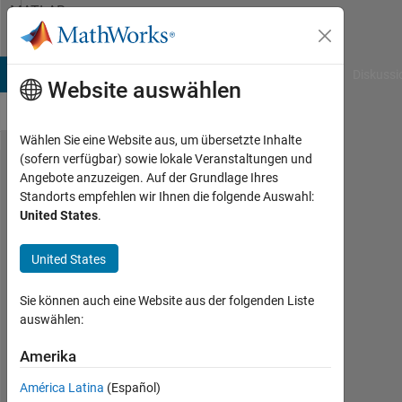
Weiter zum Inhalt
MATLAB
Answers
B Answers
File Exchange
Cody
AI Chat Playground
Diskussi
Website auswählen
Wählen Sie eine Website aus, um übersetzte Inhalte
(sofern verfügbar) sowie lokale Veranstaltungen und
How to
Angebote anzuzeigen. Auf der Grundlage Ihres
Standorts empfehlen wir Ihnen die folgende Auswahl:
launch
United States
.
scripts
into
United States
Simulink
Sie können auch eine Website aus der folgenden Liste
using
auswählen:
key
Amerika
shortcut
América Latina
(Español)