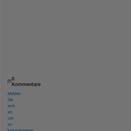
r
c
h
i
n
g
, 
S
t
e
p
0
Kommentare
Melden
Sie
sich
an,
um
zu
kommentieren.