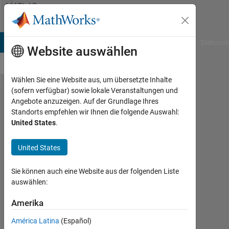
Weiter zum Inhalt
MATLAB
Answers
B Answers
File Exchange
Cody
AI Chat Playground
Diskussi
Website auswählen
Wählen Sie eine Website aus, um übersetzte Inhalte
(sofern verfügbar) sowie lokale Veranstaltungen und
Backward
Angebote anzuzeigen. Auf der Grundlage Ihres
Standorts empfehlen wir Ihnen die folgende Auswahl:
Facing Step:
United States
.
Incompressible
NS
United States
Sie können auch eine Website aus der folgenden Liste
Lauren
auswählen:
McCord
23
Amerika
Nov.
2022
América Latina
(Español)