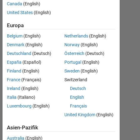
1
Canada
(English)
Antwort
United States
(English)
Aktualisiert
Europa
26 Jan.
Belgium
(English)
Netherlands
(English)
2023
15
Denmark
(English)
Norway
(English)
Ansichten
Deutschland
(Deutsch)
Österreich
(Deutsch)
(30 Tage)
España
(Español)
Portugal
(English)
Finland
(English)
Sweden
(English)
France
(Français)
Switzerland
Ireland
(English)
Deutsch
Italia
(Italiano)
English
Luxembourg
(English)
Français
United Kingdom
(English)
H
Asien-Pazifik
e
l
Australia
(English)