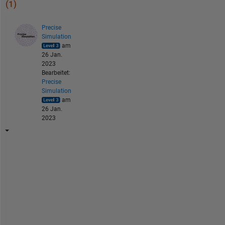
(1)
Precise
Simulation
am
26 Jan.
2023
Bearbeitet:
Precise
Simulation
am
26 Jan.
2023
T
h
e
r
e 
i