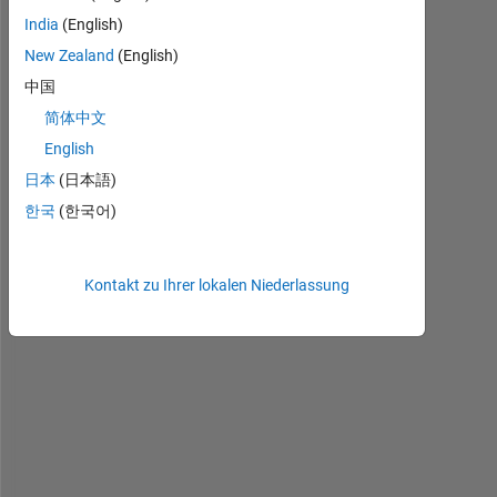
l
India
(English)
o
New Zealand
(English)
,
中国
I 
简体中文
a
English
m 
日本
(日本語)
t
r
한국
(한국어)
y
i
n
Kontakt zu Ihrer lokalen Niederlassung
g 
t
o 
f
i
n
d 
a 
M