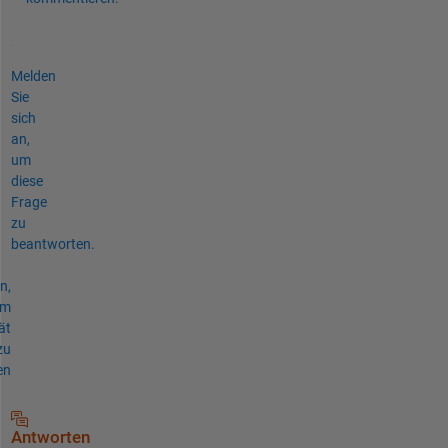
Melden
Sie
sich
an,
um
diese
Frage
zu
beantworten.
n,
um
ät
zu
en
Antworten