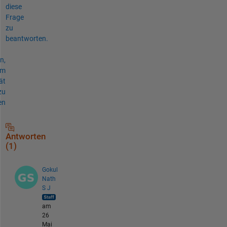
diese
Frage
zu
beantworten.
n,
um
ät
zu
en
Antworten
(1)
Gokul
Nath
S J
am
26
Mai