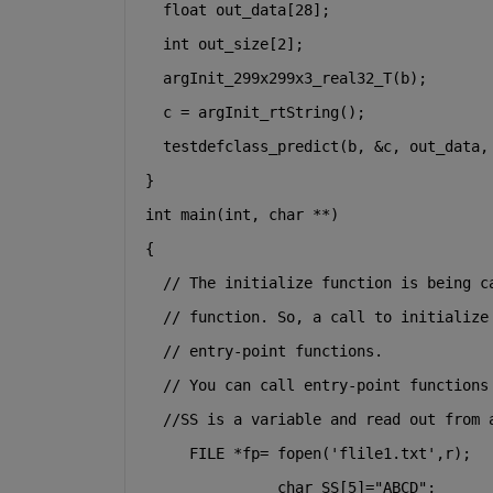
float
 out_data[28];
int
 out_size[2];
  argInit_299x299x3_real32_T(b);
  c = argInit_rtString();
  testdefclass_predict(b, &c, out_data,
}
int
 main(
int
, 
char
*
*
)
{
// The initialize function is being c
// function. So, a call to initialize
// entry-point functions.
// You can call entry-point functions
  //SS is a variable and read out from 
     FILE *fp= fopen('flile1.txt',r); 
               char SS[5]="ABCD";