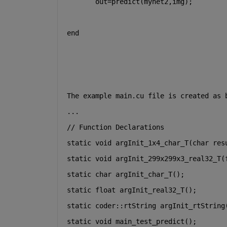
       out=predict(mynet2,img);
end
The example main.cu file is created as 
...
// Function Declarations
static
void
 argInit_1x4_char_T(
char
 res
static
void
 argInit_299x299x3_real32_T(
static
char
 argInit_char_T();
static
float
 argInit_real32_T();
static
 coder::rtString argInit_rtString
static
void
 main_test_predict();