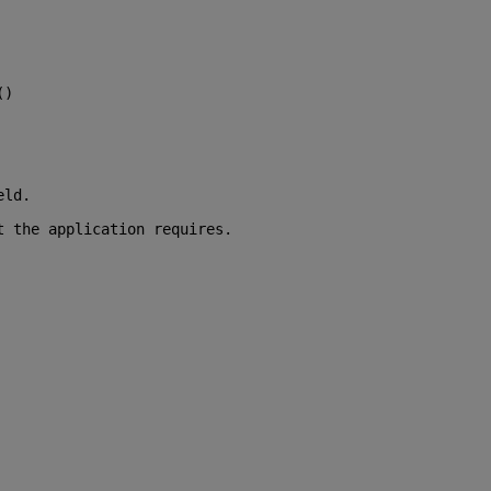
()
eld.
t the application requires.