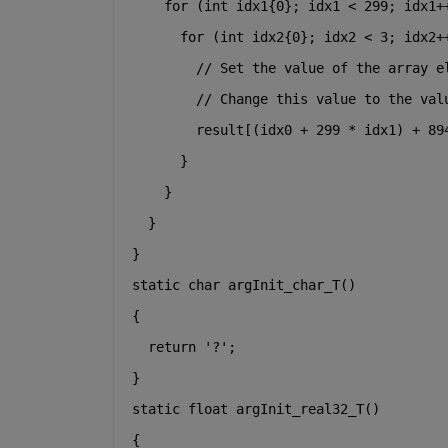
for
 (
int
 idx1{0}; idx1 < 299; idx1+
for
 (
int
 idx2{0}; idx2 < 3; idx2+
// Set the value of the array e
// Change this value to the val
        result[(idx0 + 299 * idx1) + 89
      }
    }
  }
}
static
char
 argInit_char_T()
{
return
'?'
;
}
static
float
 argInit_real32_T()
{