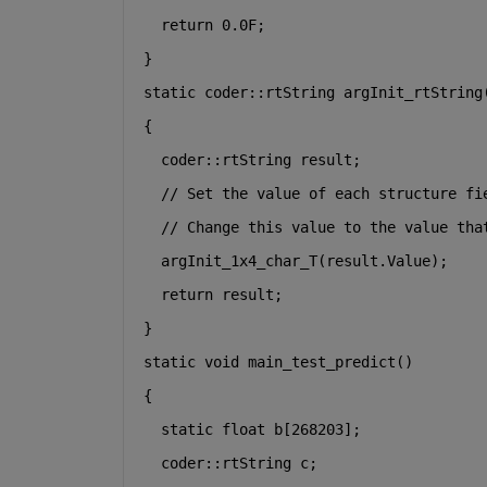
return
0.0F
;
}
static
 coder::rtString argInit_rtString
{
  coder::rtString result;
// Set the value of each structure fi
// Change this value to the value tha
  argInit_1x4_char_T(result.Value);
return
 result;
}
static
void
 main_test_predict()
{
static
float
 b[268203];
  coder::rtString c;