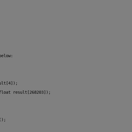
below: 
ult[4]);
float
 result[268203]);
();