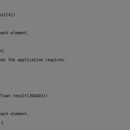
ult[4])
each element.
nt.
hat the application requires.
float
 result[268203])
each element.
 {