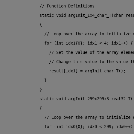
// Function Definitions
static
void
 argInit_1x4_char_T(
char
 res
{
// Loop over the array to initialize 
for
 (
int
 idx1{0}; idx1 < 4; idx1++) {
// Set the value of the array eleme
// Change this value to the value t
    result[idx1] = argInit_char_T();
  }
}
static
void
 argInit_299x299x3_real32_T(
{
// Loop over the array to initialize 
for
 (
int
 idx0{0}; idx0 < 299; idx0++)