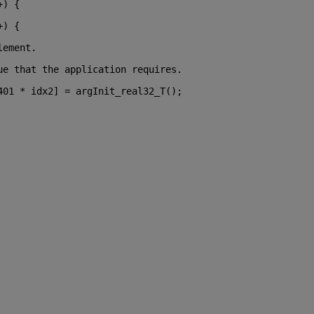
+) {
+) {
lement.
ue that the application requires.
401 * idx2] = argInit_real32_T();