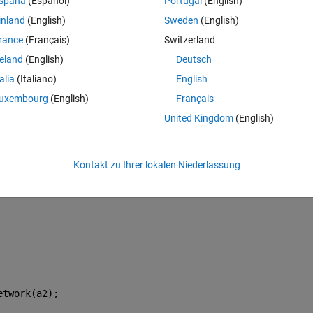
spaña
(Español)
Portugal
(English)
e matlab function, 
inland
(English)
Sweden
(English)
rance
(Français)
Switzerland
reland
(English)
Deutsch
talia
(Italiano)
English
uxembourg
(English)
Français
United Kingdom
(English)
ty(mynet1)
Kontakt zu Ihrer lokalen Niederlassung
rk(a1);
etwork(a2);