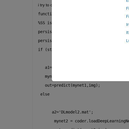
E
i try to compile the Nivida exectuable file using th
F
function 
out = test_predict(img,SS)
F
%SS is a string type e.g.  SS="ABCD"; 
I
persistent mynet1;
I
persistent 
mynet2; 
L
if 
(strncmp(SS,
"GR1"
,2)==true) && isemp
   a1=
'DLmodel1.mat'
; 
   mynet1 = coder.loadDeepLearningNetwo
   out=predict(mynet1,img);
 else  
      a2=
'DLmodel2.mat'
;
       mynet2 = coder.loadDeepLearningN