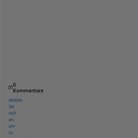
G
o
k
u
l 
N
a
t
h 
S
J
0
Kommentare
Melden
Sie
sich
an,
um
zu