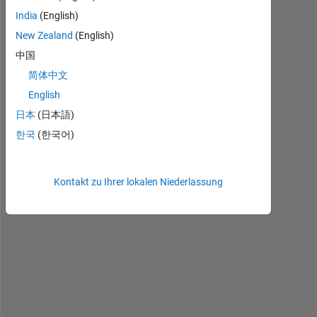
India
(English)
I 
New Zealand
(English)
w
o
中国
u
简体中文
l
English
d 
l
日本
(日本語)
i
한국
(한국어)
k
e 
t
Kontakt zu Ihrer lokalen Niederlassung
o 
a
s
k 
a 
q
u
e
s