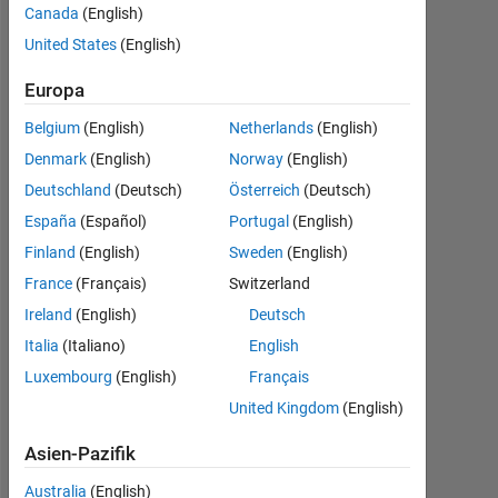
a vector
Canada
(English)
space
United States
(English)
to use
Europa
contour
Belgium
(English)
Netherlands
(English)
and
Denmark
(English)
Norway
(English)
quiver
Deutschland
(Deutsch)
Österreich
(Deutsch)
plots.
España
(Español)
Portugal
(English)
Finland
(English)
Sweden
(English)
Hunter
France
(Français)
Switzerland
Manning
Ireland
(English)
Deutsch
19
Okt.
Italia
(Italiano)
English
2022
Luxembourg
(English)
Français
1
United Kingdom
(English)
Antwort
Asien-Pazifik
Aktualisiert
Australia
(English)
8 Sep. 2023