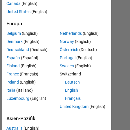
code
Canada
(English)
generation
United States
(English)
time
Europa
constant.
Belgium
(English)
Netherlands
(English)
Denmark
(English)
Norway
(English)
ISURU
Deutschland
(Deutsch)
Österreich
(Deutsch)
SAMARAKOON
España
(Español)
Portugal
(English)
19
Okt.
Finland
(English)
Sweden
(English)
2022
France
(Français)
Switzerland
2
Ireland
(English)
Deutsch
Antworten
Italia
(Italiano)
English
Aktualisiert
Luxembourg
(English)
Français
21 Mai
United Kingdom
(English)
2023
94
Asien-Pazifik
Ansichten
Australia
(English)
(30 Tage)