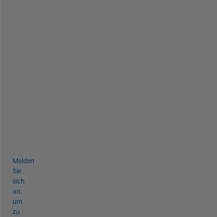
-
f
r
o
m
-
m
y
-
t
a
b
l
e
Melden
Sie
sich
an,
um
zu