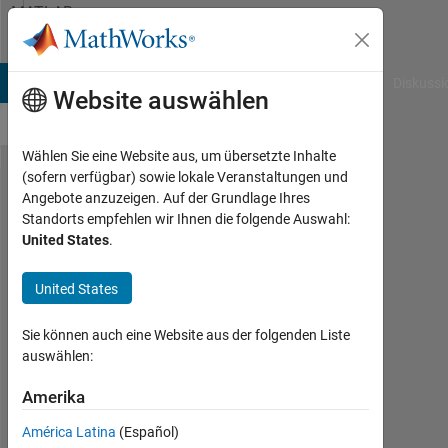
Weiter zum Inhalt
MATLAB
Answers
B Answers
File Exchange
Cody
AI Chat Playground
Diskussi
Website auswählen
Wählen Sie eine Website aus, um übersetzte Inhalte
(sofern verfügbar) sowie lokale Veranstaltungen und
display
Angebote anzuzeigen. Auf der Grundlage Ihres
Standorts empfehlen wir Ihnen die folgende Auswahl:
string
United States
.
in
table
United States
Sie können auch eine Website aus der folgenden Liste
Elysi
auswählen:
Cochin
Amerika
12
Okt.
América Latina
(Español)