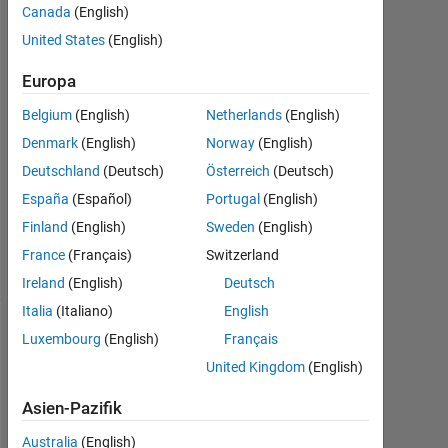
2022
Canada
(English)
1
United States
(English)
Antwort
Europa
Antwort
Belgium
(English)
Netherlands
(English)
akzeptiert
Denmark
(English)
Norway
(English)
Aktualisiert
Deutschland
(Deutsch)
Österreich
(Deutsch)
12 Okt.
España
(Español)
Portugal
(English)
2022
Finland
(English)
Sweden
(English)
35
Ansichten
France
(Français)
Switzerland
(30 Tage)
Ireland
(English)
Deutsch
Italia
(Italiano)
English
Luxembourg
(English)
Français
Ältere
Kommentare
United Kingdom
(English)
anzeigen
Asien-Pazifik
Australia
(English)