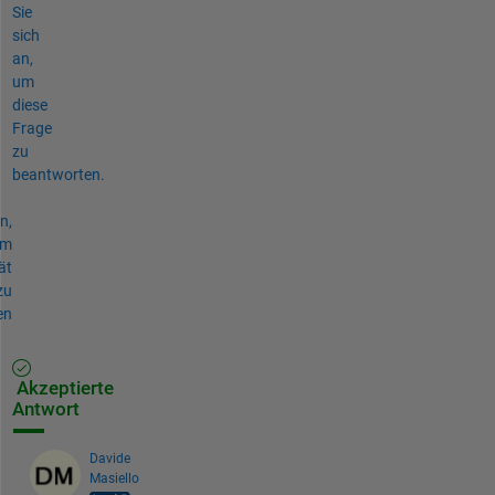
Sie
sich
an,
um
diese
Frage
zu
beantworten.
n,
um
ät
zu
en
Akzeptierte
Antwort
Davide
Masiello