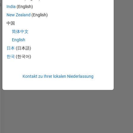
India
(English)
row1 = {
'a' 'b' 'c' 'd'
};
New Zealand
(English)
row2 = {
'm' 'n' 'o' 'p'
};
中国
varnames = {
'Col1' 'Col2' 'Col3' 'Col4'
};
简体中文
rownames =  {
'Row1' 'Row2'
};
English
日本
(日本語)
T = array2table([row1; row2], 
'VariableNames'
, varn
MyTable = T;
한국
(한국어)
MyTable.Properties.VariableNames = T.Properties.Var
MyTable.Properties.RowNames = T.Properties.RowNames
disp(MyTable);
Kontakt zu Ihrer lokalen Niederlassung
T
h
e 
o
u
t
p