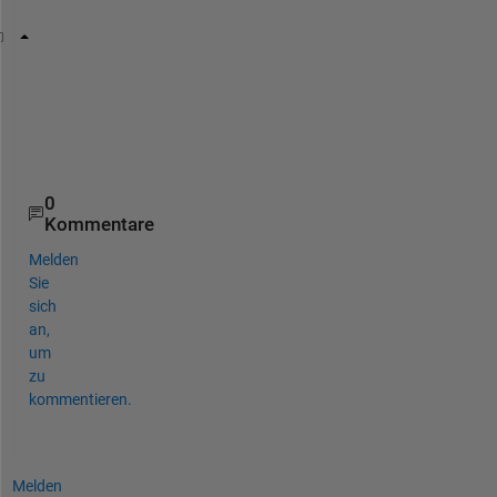
s
        Col1     
Col2
Col3
Col4 
_____
_____
_____
_____
Row1     
a
b
c
d
Row2     
m
n
o
p
0
Kommentare
Melden
Sie
sich
an,
um
zu
kommentieren.
Melden