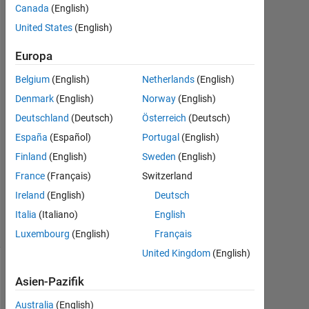
Canada
(English)
19
United States
(English)
Sep.
2022
Europa
1
Antwort
Belgium
(English)
Netherlands
(English)
Denmark
(English)
Norway
(English)
Antwort
Deutschland
(Deutsch)
Österreich
(Deutsch)
akzeptiert
España
(Español)
Portugal
(English)
Aktualisiert
Finland
(English)
Sweden
(English)
19 Sep.
France
(Français)
Switzerland
2022
Ireland
(English)
Deutsch
18
Ansichten
Italia
(Italiano)
English
(30 Tage)
Luxembourg
(English)
Français
United Kingdom
(English)
Asien-Pazifik
Australia
(English)