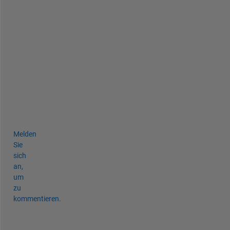
i
a
b
l
e
s
.
h
t
m
l
Melden
Sie
sich
an,
um
zu
kommentieren.