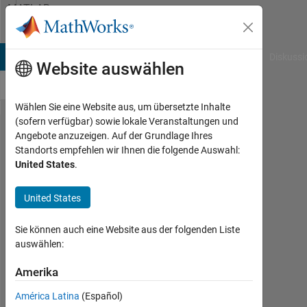
Weiter zum Inhalt
MATLAB
Answers
B Answers
File Exchange
Cody
AI Chat Playground
Diskussi
Website auswählen
Wählen Sie eine Website aus, um übersetzte Inhalte
(sofern verfügbar) sowie lokale Veranstaltungen und
Select
Angebote anzuzeigen. Auf der Grundlage Ihres
Standorts empfehlen wir Ihnen die folgende Auswahl:
Structure
United States
.
Field
Based
United States
on
Sie können auch eine Website aus der folgenden Liste
Variable
auswählen:
Amerika
Louis-
Thomas
América Latina
(Español)
Roy