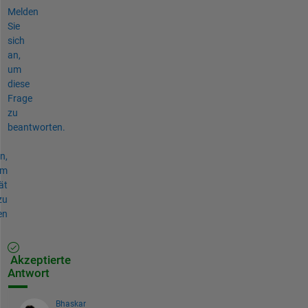
Melden
Sie
sich
an,
um
diese
Frage
zu
beantworten.
n,
um
ät
zu
en
Akzeptierte
Antwort
Bhaskar