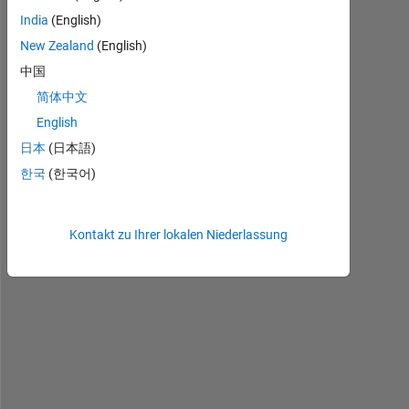
India
(English)
New Zealand
(English)
中国
L
简体中文
e
English
t
'
日本
(日本語)
s 
한국
(한국어)
s
a
y 
Kontakt zu Ihrer lokalen Niederlassung
I 
h
a
v
e 
a 
s
t
r