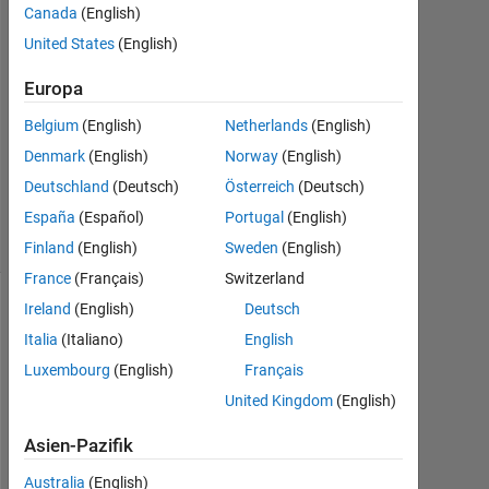
Canada
(English)
United States
(English)
Antwort
akzeptiert
Europa
Aktualisiert
Belgium
(English)
Netherlands
(English)
25 Jun.
Denmark
(English)
Norway
(English)
2024
Deutschland
(Deutsch)
Österreich
(Deutsch)
77
Ansichten
España
(Español)
Portugal
(English)
(30 Tage)
Finland
(English)
Sweden
(English)
France
(Français)
Switzerland
Ireland
(English)
Deutsch
Italia
(Italiano)
English
Luxembourg
(English)
Français
United Kingdom
(English)
Asien-Pazifik
I 
Australia
(English)