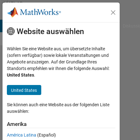
Weiter zum Inhalt
MATLAB
Answers
B Answers
File Exchange
Cody
AI Chat Playground
Diskussi
Website auswählen
Wählen Sie eine Website aus, um übersetzte Inhalte
(sofern verfügbar) sowie lokale Veranstaltungen und
Data Dictionary
Angebote anzuzeigen. Auf der Grundlage Ihres
Standorts empfehlen wir Ihnen die folgende Auswahl:
and Model
United States
.
Parametrization
United States
Florian
Sie können auch eine Website aus der folgenden Liste
auswählen:
27
Feb.
Amerika
2015
3
América Latina
(Español)
Antworten