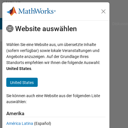
Weiter zum Inhalt
MATLAB
Answers
B Answers
File Exchange
Cody
AI Chat Playground
Diskussi
Website auswählen
Wählen Sie eine Website aus, um übersetzte Inhalte
(sofern verfügbar) sowie lokale Veranstaltungen und
How to
Angebote anzuzeigen. Auf der Grundlage Ihres
Standorts empfehlen wir Ihnen die folgende Auswahl:
chop
United States
.
up/segment
a periodic
United States
signal?
Sie können auch eine Website aus der folgenden Liste
auswählen:
Susan
Amerika
7
Sep.
América Latina
(Español)
2022