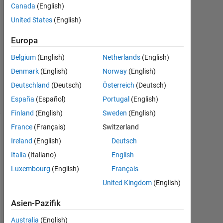
Canada
(English)
United States
(English)
Antwort
akzeptiert
Europa
Aktualisiert
Belgium
(English)
Netherlands
(English)
6 Sep. 2022
Denmark
(English)
Norway
(English)
18
Deutschland
(Deutsch)
Österreich
(Deutsch)
Ansichten
(30 Tage)
España
(Español)
Portugal
(English)
Finland
(English)
Sweden
(English)
France
(Français)
Switzerland
Ireland
(English)
Deutsch
Italia
(Italiano)
English
Luxembourg
(English)
Français
United Kingdom
(English)
Asien-Pazifik
I 
w
Australia
(English)