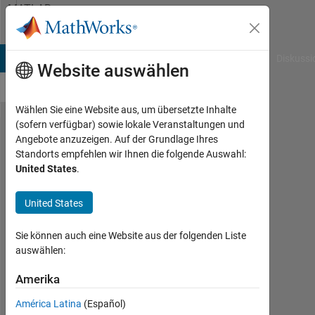
Weiter zum Inhalt
MATLAB
Answers
B Answers
File Exchange
Cody
AI Chat Playground
Diskussi
Website auswählen
Wählen Sie eine Website aus, um übersetzte Inhalte
(sofern verfügbar) sowie lokale Veranstaltungen und
How to get
Angebote anzuzeigen. Auf der Grundlage Ihres
Standorts empfehlen wir Ihnen die folgende Auswahl:
user
United States
.
homepath?
United States
Wictor
Sie können auch eine Website aus der folgenden Liste
Oliveira
auswählen:
1
Sep.
Amerika
2022
1
América Latina
(Español)
Antwort