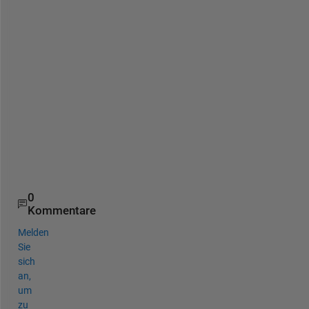
t
h 
i
n 
w
i
n
d
o
w
s
?
0
Kommentare
Melden
Sie
sich
an,
um
zu