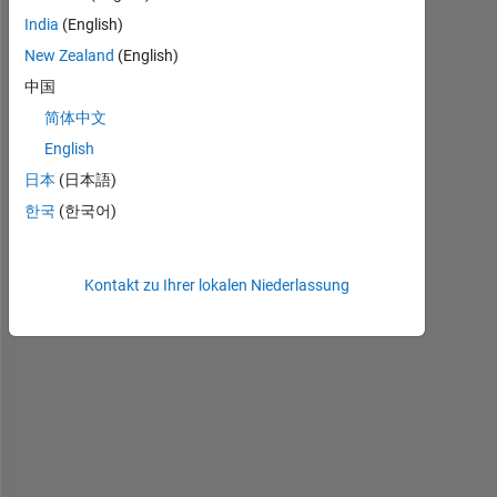
a
India
(English)
n
t 
New Zealand
(English)
t
中国
o 
简体中文
g
e
English
t 
日本
(日本語)
t
한국
(한국어)
h
e 
u
Kontakt zu Ihrer lokalen Niederlassung
s
e
r 
h
o
m
e
p
a
t