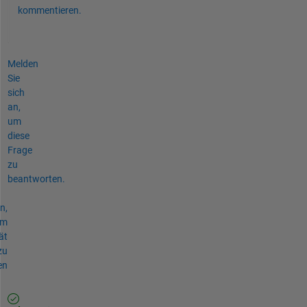
kommentieren.
Melden
Sie
sich
an,
um
diese
Frage
zu
beantworten.
n,
um
ät
zu
en