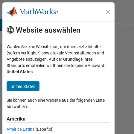
Weiter zum Inhalt
MATLAB
Answers
B Answers
File Exchange
Cody
AI Chat Playground
Diskussi
Website auswählen
Wählen Sie eine Website aus, um übersetzte Inhalte
(sofern verfügbar) sowie lokale Veranstaltungen und
3D
Angebote anzuzeigen. Auf der Grundlage Ihres
Standorts empfehlen wir Ihnen die folgende Auswahl:
surface
United States
.
(frontier)
from a
United States
set of
Sie können auch eine Website aus der folgenden Liste
points
auswählen:
Amerika
Marcel
13
América Latina
(Español)