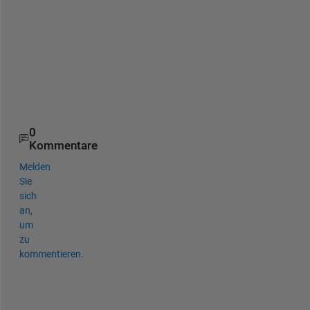
view(-60, 30);
0
Kommentare
Melden
Sie
sich
an,
um
zu
kommentieren.