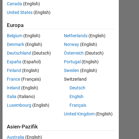
Feb.
Canada
(English)
2015
United States
(English)
1
Antwort
Europa
Aktualisiert
Belgium
(English)
Netherlands
(English)
1 Apr. 2024
Denmark
(English)
Norway
(English)
13
Deutschland
(Deutsch)
Österreich
(Deutsch)
Ansichten
(30 Tage)
España
(Español)
Portugal
(English)
Finland
(English)
Sweden
(English)
France
(Français)
Switzerland
Ireland
(English)
Deutsch
Italia
(Italiano)
English
Luxembourg
(English)
Français
United Kingdom
(English)
Asien-Pazifik
H
e
Australia
(English)