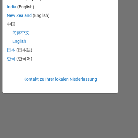
l
India
(English)
l
o
New Zealand
(English)
,
中国
简体中文
I 
English
w
日本
(日本語)
o
u
한국
(한국어)
l
d 
l
Kontakt zu Ihrer lokalen Niederlassung
i
k
e 
t
o 
c
r
e
a