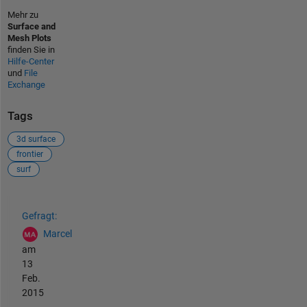
Mehr zu
Surface and
Mesh Plots
finden Sie in
Hilfe-Center
und
File
Exchange
Tags
3d surface
frontier
surf
Siehe auch
Gefragt:
Marcel
am
13
Feb.
2015