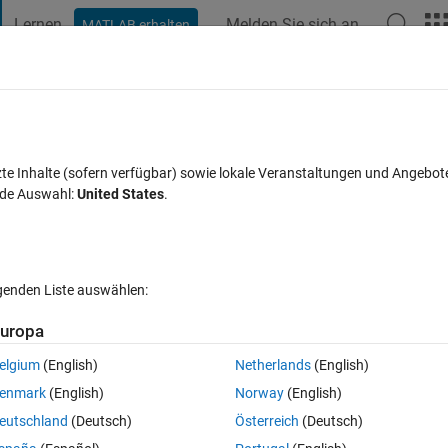
Lernen
Melden Sie sich an
MATLAB erhalten
t Playground
Diskussionen
Wettbewerbe
Blogs
Veröffentlic
FAQs zu MATLAB
Mehr
rning
zte Inhalte (sofern verfügbar) sowie lokale Veranstaltungen und Angebot
nde Auswahl:
United States
.
tualisiert 9 Jun. 2023
6 Ansichten (30 Tage)
lgenden Liste auswählen:
uropa
elgium
(English)
Netherlands
(English)
0 Stimmen
enmark
(English)
Norway
(English)
t getting the result that I want. How to I solve this?
eutschland
(Deutsch)
Österreich
(Deutsch)