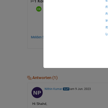
E
1 Kommentar
F
dpb
am 11 Aug. 2022
F
Try again, maybe???
I
How on earth would we have any way at a
I
L
Melden Sie sich an, um zu kommentieren.
Antworten (1)
Nithin Kumar
am 9 Jun. 2023
Hi 
Sh
ahd
,