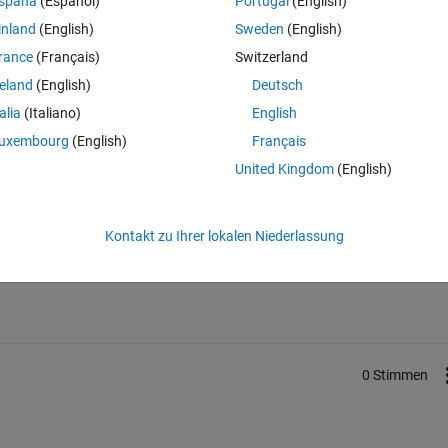
spaña
(Español)
Portugal
(English)
inland
(English)
Sweden
(English)
rance
(Français)
Switzerland
reland
(English)
Deutsch
ll to have any klew?
talia
(Italiano)
English
uxembourg
(English)
Français
United Kingdom
(English)
Melden Sie sich an, um diese Frage zu bean
Kontakt zu Ihrer lokalen Niederlassung
Weiterleiten
Anmelden, um Aktivität zu v
0 Stimmen