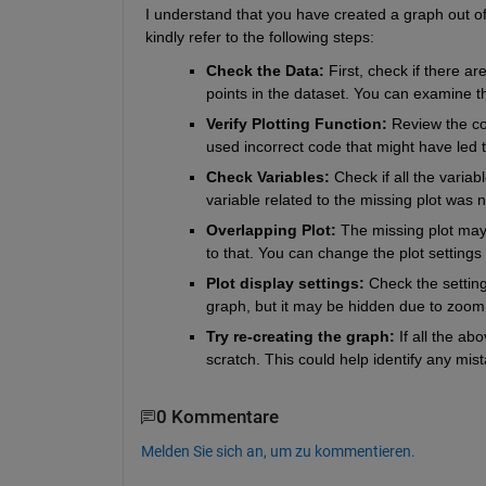
I understand that you 
have created a graph out of
kindly refer to the following 
steps:
Check the Data:
 First, check if there a
points in the dataset. You can examine th
Verify Plotting Function:
 Review the co
used incorrect code that might have led t
Check Variables:
 Check if all the variab
variable related to the missing plot was n
Overlapping Plot:
 The missing plot may
to that. You can change the plot settings 
Plot display settings:
 Check the setting
graph, but it may be hidden due to zoom se
Try re-creating the graph:
 If all the ab
scratch. This could help 
identify
 any mist
0 Kommentare
Melden Sie sich an, um zu kommentieren.