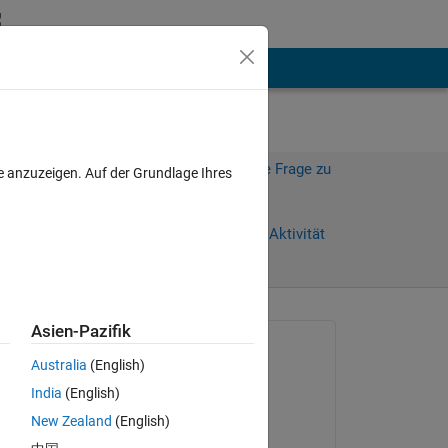
hen
Mehr
Melden Sie sich an, um diese Frage zu
e anzuzeigen. Auf der Grundlage Ihres
beantworten.
Weiterleiten
Anmelden, um Aktivität
zu verfolgen
Asien-Pazifik
Gefragt:
Australia
(English)
Shahd Shoukr
India
(English)
am 11 Aug. 2022
New Zealand
(English)
Beantwortet: