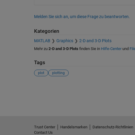
Melden Sie sich an, um diese Frage zu beantworten.
Kategorien
MATLAB
Graphics
2-D and 3-D Plots
Mehr zu
2-D and 3-D Plots
finden Sie in
Hilfe-Center
und
Fil
Tags
plot
plotting
Siehe auch
Trust Center
Handelsmarken
Datenschutz-Richtlinien
Contact Us