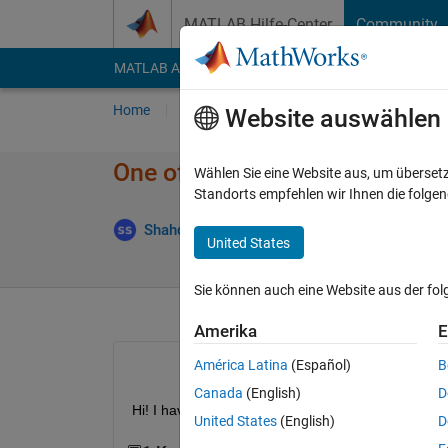
Weiter zum Inhalt
MATLAB Hilfe-Center
Community
MATLAB Answers
File Exchange
Cody
AI Cha
Home
Fragen
Antworten
Durchsuchen
Website auswählen
One of the plots are not appea
Wählen Sie eine Website aus, um überset
Standorts empfehlen wir Ihnen die folge
Ak
Shahd Shoukr
11 Aug. 2022
1 Antwort
United States
Sie können auch eine Website aus der fo
Amerika
E
América Latina
(Español)
B
Canada
(English)
D
Hi! I have created a graph out of a svrpt but I'm no
United States
(English)
D