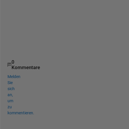
p
l
o
t
(
b
_
n
)
0
Kommentare
Melden
Sie
sich
an,
um
zu
kommentieren.