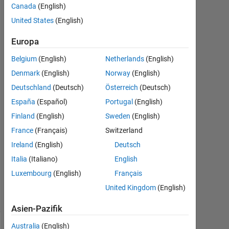
has been
Canada
(English)
attached.
United States
(English)
Europa
BIPIN
Belgium
(English)
Netherlands
(English)
SAMUEL
2
Denmark
(English)
Norway
(English)
Aug.
Deutschland
(Deutsch)
Österreich
(Deutsch)
2022
España
(Español)
Portugal
(English)
1
Finland
(English)
Sweden
(English)
Antwort
France
(Français)
Switzerland
Aktualisiert
Ireland
(English)
Deutsch
3 Aug.
Italia
(Italiano)
English
2022
Luxembourg
(English)
Français
87
Ansichten
United Kingdom
(English)
(30 Tage)
Asien-Pazifik
Australia
(English)