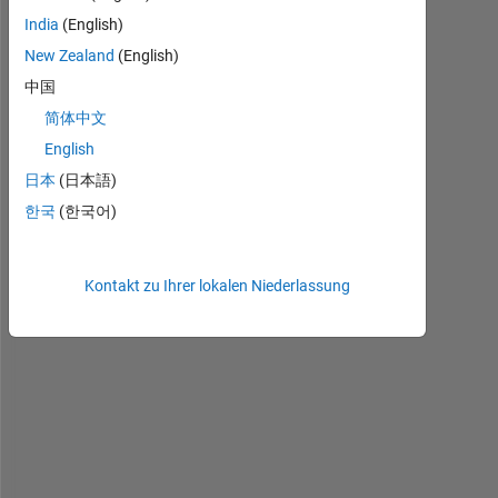
India
(English)
New Zealand
(English)
I 
h
中国
a
简体中文
v
English
e 
a
日本
(日本語)
b
한국
(한국어)
o
u
t 
Kontakt zu Ihrer lokalen Niederlassung
3
0
-
4
0 
v
a
r
i