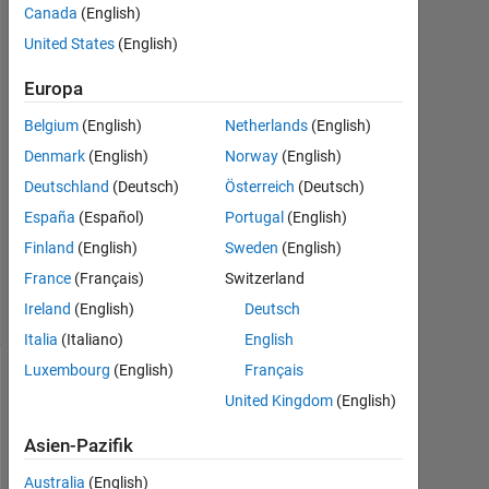
Jul.
Canada
(English)
2022
United States
(English)
1
Antwort
Europa
Antwort
Belgium
(English)
Netherlands
(English)
akzeptiert
Denmark
(English)
Norway
(English)
Deutschland
(Deutsch)
Österreich
(Deutsch)
Aktualisiert
España
(Español)
Portugal
(English)
19 Jul.
2022
Finland
(English)
Sweden
(English)
25
France
(Français)
Switzerland
Ansichten
Ireland
(English)
Deutsch
(30 Tage)
Italia
(Italiano)
English
Luxembourg
(English)
Français
United Kingdom
(English)
Asien-Pazifik
Australia
(English)