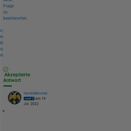
Frage
zu
beantworten.
n,
um
ät
zu
en
Akzeptierte
Antwort
GandaBerunda
am 19
Jul. 2022