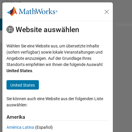
Weiter zum Inhalt
MATLAB
Answers
B Answers
File Exchange
Cody
AI Chat Playground
Diskussi
Website auswählen
Wählen Sie eine Website aus, um übersetzte Inhalte
(sofern verfügbar) sowie lokale Veranstaltungen und
How to
Angebote anzuzeigen. Auf der Grundlage Ihres
Standorts empfehlen wir Ihnen die folgende Auswahl:
save all the
United States
.
existing
variables in
United States
the
Sie können auch eine Website aus der folgenden Liste
workspace?
auswählen:
Amerika
MP
19
América Latina
(Español)