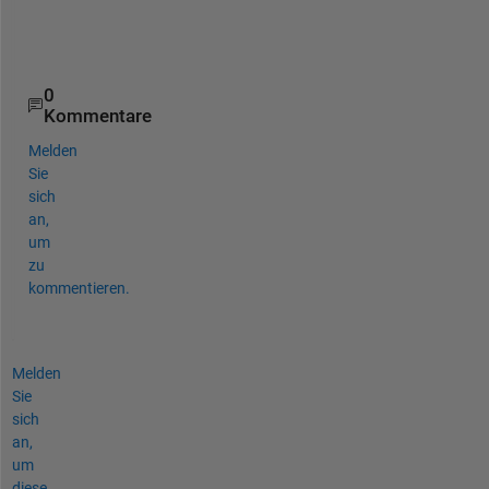
l
e
?
0
Kommentare
Melden
Sie
sich
an,
um
zu
kommentieren.
Melden
Sie
sich
an,
um
diese