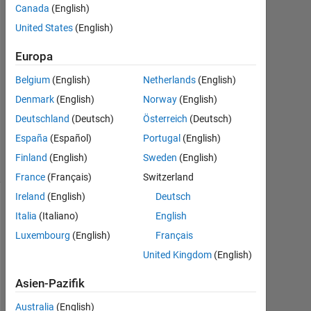
Canada
(English)
Jul.
2022
United States
(English)
1
Antwort
Europa
Belgium
(English)
Netherlands
(English)
Aktualisiert
Denmark
(English)
Norway
(English)
25 Jul.
2022
Deutschland
(Deutsch)
Österreich
(Deutsch)
5
España
(Español)
Portugal
(English)
Ansichten
Finland
(English)
Sweden
(English)
(30 Tage)
France
(Français)
Switzerland
Ireland
(English)
Deutsch
Italia
(Italiano)
English
Luxembourg
(English)
Français
United Kingdom
(English)
Asien-Pazifik
Australia
(English)
G