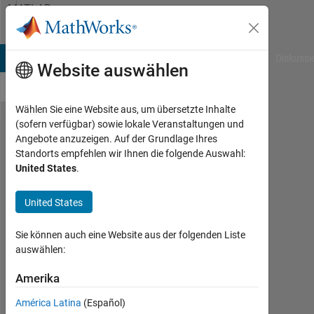
Weiter zum Inhalt
MATLAB
Answers
B Answers
File Exchange
Cody
AI Chat Playground
Diskussi
Website auswählen
Wählen Sie eine Website aus, um übersetzte Inhalte
(sofern verfügbar) sowie lokale Veranstaltungen und
Is there a
Angebote anzuzeigen. Auf der Grundlage Ihres
Standorts empfehlen wir Ihnen die folgende Auswahl:
MATLAB
United States
.
implementation
of Dickman's
United States
rho function?
Sie können auch eine Website aus der folgenden Liste
auswählen:
Christian
Schröder
Amerika
América Latina
(Español)
16