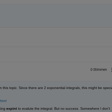
0 Stimmen
n this topic. Since there are 2 exponential integrals, this might be specia
html
ting 
expint
 to evalute the integral. But no success. Somewhere I don't 