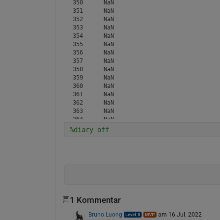
350	 NaN

351	 NaN

352	 NaN

353	 NaN

354	 NaN

355	 NaN

356	 NaN

357	 NaN

358	 NaN

359	 NaN

360	 NaN

361	 NaN

362	 NaN

363	 NaN

364	 NaN

365	 NaN

%diary off
366	 NaN

367	 NaN

368	 NaN

369	 NaN

370	 NaN

371	 NaN

372	 NaN

373	 NaN

1 Kommentar
374	 NaN

375	 NaN

Bruno Luong
am 16 Jul. 2022
376	 NaN
