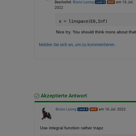
Bearbeitet:
Bruno Luong
am 16 Jul.
377	 NaN

2022
378	 NaN

379	 NaN

380	 NaN

x = linspace(E0,Inf)
381	 NaN

382	 NaN

Nice try. You should think more about that
383	 NaN

384	 NaN

Melden Sie sich an, um zu kommentieren.
385	 NaN

386	 NaN

387	 NaN

388	 NaN

389	 NaN

390	 NaN

391	 NaN

392	 NaN

393	 NaN

394	 NaN

Akzeptierte Antwort
395	 NaN

396	 NaN

397	 NaN

Bruno Luong
am 16 Jul. 2022
398	 NaN

399	 NaN

400	 NaN

Use integral function rather trapz
401	 NaN

402	 NaN
