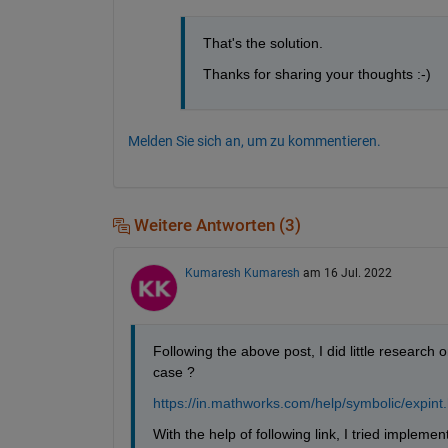
456	 NaN

457	 NaN

That's the solution.
458	 NaN

459	 NaN

Thanks for sharing your thoughts :-) 
460	 NaN

461	 NaN

462	 NaN

463	 NaN

Melden Sie sich an, um zu kommentieren.
464	 NaN

465	 NaN

466	 NaN

467	 NaN

468	 NaN

Weitere Antworten (3)
469	 NaN

470	 NaN

471	 NaN

Kumaresh Kumaresh
am 16 Jul. 2022
472	 NaN

473	 NaN

474	 NaN

475	 NaN

Following the above post, I did little research o
476	 NaN

case ?
477	 NaN

478	 NaN

https://in.mathworks.com/help/symbolic/expint.
479	 NaN

480	 NaN

With the help of following link, I tried implemen
481	 NaN
