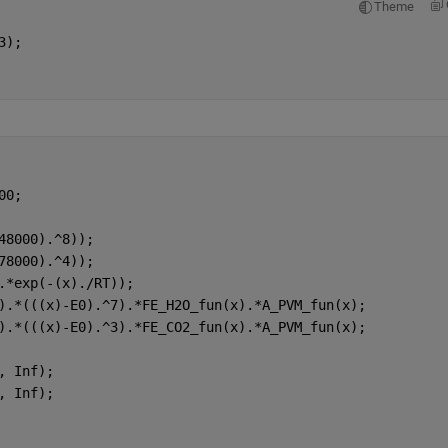
Theme
3);
00;
48000).^8));
78000).^4));    
.*exp(-(x)./RT));    
).*(((x)-E0).^7).*FE_H2O_fun(x).*A_PVM_fun(x);    
).*(((x)-E0).^3).*FE_CO2_fun(x).*A_PVM_fun(x);
, Inf);
, Inf);