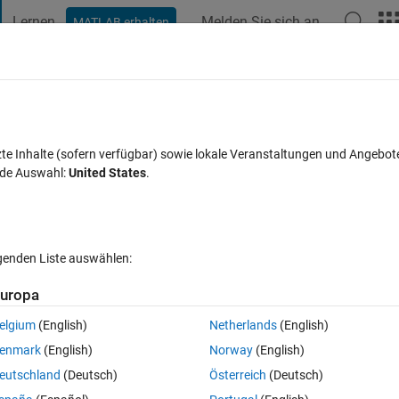
Lernen
Melden Sie sich an
MATLAB erhalten
t Playground
Diskussionen
Wettbewerbe
Blogs
Veröffentlic
FAQs zu MATLAB
Mehr
integral equation
zte Inhalte (sofern verfügbar) sowie lokale Veranstaltungen und Angebot
nde Auswahl:
United States
.
Antwort akzeptiert
Aktualisiert 11 Aug. 2022
rten
lgenden Liste auswählen:
uropa
elgium
(English)
Netherlands
(English)
Ran in:
0 Stimmen
In MATLAB Online öffnen
enmark
(English)
Norway
(English)
eutschland
(Deutsch)
Österreich
(Deutsch)