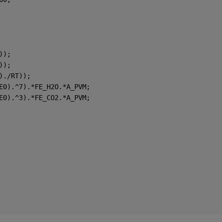
));
));    
)./RT));    
E0).^7).*FE_H2O.*A_PVM;    
E0).^3).*FE_CO2.*A_PVM;