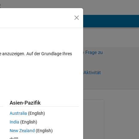
hen
Mehr
Melden Sie sich an, um diese Frage zu
e anzuzeigen. Auf der Grundlage Ihres
beantworten.
Weiterleiten
Anmelden, um Aktivität
zu verfolgen
Asien-Pazifik
Gefragt:
Australia
(English)
Kumaresh Kumaresh
India
(English)
am 16 Jul. 2022
New Zealand
(English)
Kommentiert: