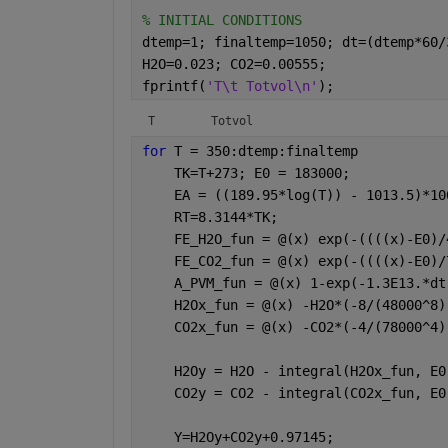
403	 NaN

% INITIAL CONDITIONS
404	 NaN

dtemp=1; finaltemp=1050; dt=(dtemp*60/
405	 NaN

406	 NaN

H2O=0.023; CO2=0.00555;
407	 NaN

fprintf(
'T\t Totvol\n'
);
408	 NaN

409	 NaN

T	 Totvol
410	 NaN

411	 NaN

for 
T = 350:dtemp:finaltemp
412	 NaN

    TK=T+273; E0 = 183000;
413	 NaN

    EA = ((189.95*log(T)) - 1013.5)*10
414	 NaN

415	 NaN

    RT=8.3144*TK;       
416	 NaN

    FE_H2O_fun = @(x) exp(-((((x)-E0)/
417	 NaN

    FE_CO2_fun = @(x) exp(-((((x)-E0)/
418	 NaN

419	 NaN

    A_PVM_fun = @(x) 1-exp(-1.3E13.*dt
420	 NaN

    H2Ox_fun = @(x) -H2O*(-8/(48000^8)
421	 NaN

    CO2x_fun = @(x) -CO2*(-4/(78000^4)
422	 NaN

423	 NaN

424	 NaN

    H2Oy = H2O - integral(H2Ox_fun, E0
425	 NaN

    CO2y = CO2 - integral(CO2x_fun, E0
426	 NaN

427	 NaN

428	 NaN

    Y=H2Oy+CO2y+0.97145;