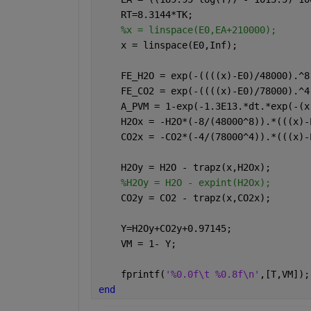
    RT=8.3144*TK;       
%x = linspace(E0,EA+210000);
    x = linspace(E0,Inf);  
    FE_H2O = exp(-((((x)-E0)/48000).^8
    FE_CO2 = exp(-((((x)-E0)/78000).^4
    A_PVM = 1-exp(-1.3E13.*dt.*exp(-(x
    H2Ox = -H2O*(-8/(48000^8)).*(((x)-
    CO2x = -CO2*(-4/(78000^4)).*(((x)-
    H2Oy = H2O - trapz(x,H2Ox);
%H2Oy = H2O - expint(H2Ox);
    CO2y = CO2 - trapz(x,CO2x);
    Y=H2Oy+CO2y+0.97145;
    VM = 1- Y;
    fprintf(
'%0.0f\t %0.8f\n'
,[T,VM]);
end