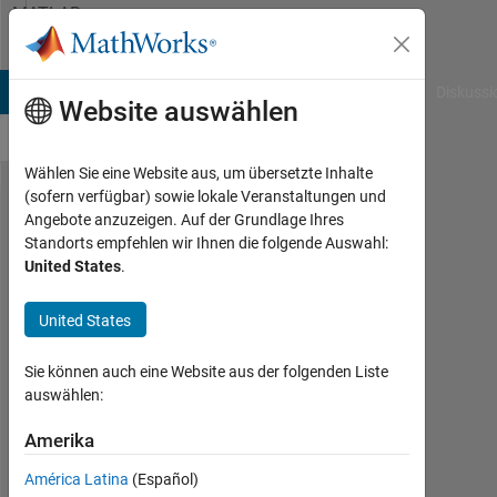
Weiter zum Inhalt
MATLAB
Answers
B Answers
File Exchange
Cody
AI Chat Playground
Diskussi
Website auswählen
Wählen Sie eine Website aus, um übersetzte Inhalte
(sofern verfügbar) sowie lokale Veranstaltungen und
How to
Angebote anzuzeigen. Auf der Grundlage Ihres
Standorts empfehlen wir Ihnen die folgende Auswahl:
convert
United States
.
a string
to int
United States
Sie können auch eine Website aus der folgenden Liste
Nu9
auswählen:
6
Okt.
Amerika
2011
América Latina
(Español)
3