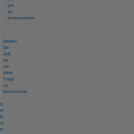
um
zu
kommentieren.
Melden
Sie
sich
an,
um
diese
Frage
zu
beantworten.
n,
um
ät
zu
en