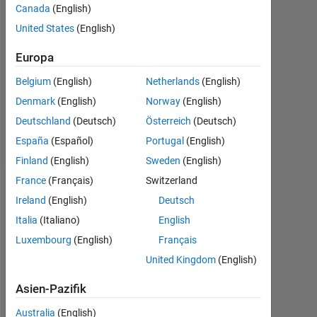
Antworten
Canada
(English)
United States
(English)
Antwort
akzeptiert
Europa
Belgium
(English)
Netherlands
(English)
Aktualisiert
4 Apr. 2020
Denmark
(English)
Norway
(English)
64
Deutschland
(Deutsch)
Österreich
(Deutsch)
Ansichten
España
(Español)
Portugal
(English)
(30 Tage)
Finland
(English)
Sweden
(English)
France
(Français)
Switzerland
Ältere
Ireland
(English)
Deutsch
Kommentare
Italia
(Italiano)
English
anzeigen
Luxembourg
(English)
Français
United Kingdom
(English)
Asien-Pazifik
h
i
Australia
(English)