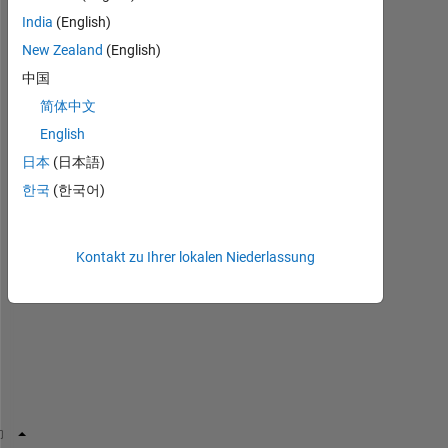
India
(English)
i
New Zealand
(English)
n 
中国
m
简体中文
y 
s
English
c
日本
(日本語)
r
한국
(한국어)
i
p
t 
i 
Kontakt zu Ihrer lokalen Niederlassung
g
o
t 
t
h
i
s