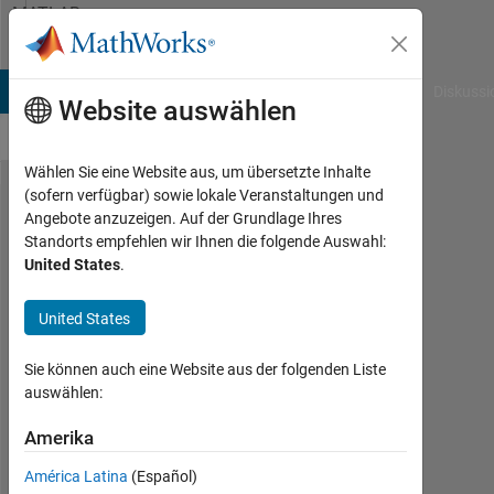
Weiter zum Inhalt
MATLAB
Answers
B Answers
File Exchange
Cody
AI Chat Playground
Diskussi
Website auswählen
Wählen Sie eine Website aus, um übersetzte Inhalte
(sofern verfügbar) sowie lokale Veranstaltungen und
Data
Angebote anzuzeigen. Auf der Grundlage Ihres
Standorts empfehlen wir Ihnen die folgende Auswahl:
extraction
United States
.
from txt
file with
United States
changing
Sie können auch eine Website aus der folgenden Liste
number
auswählen:
of
Amerika
columns
América Latina
(Español)