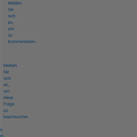
Melden
Sie
sich
an,
um
zu
kommentieren.
Melden
Sie
sich
an,
um
diese
Frage
zu
beantworten.
n,
um