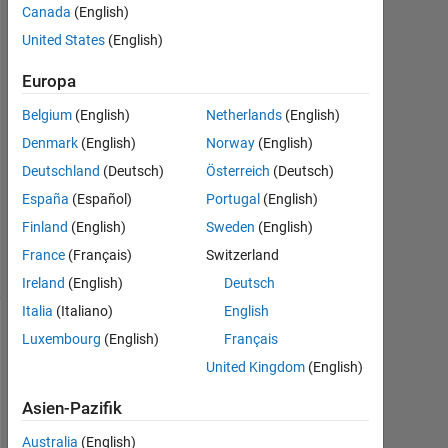
Nyatsuro
Canada
(English)
28
United States
(English)
Jun.
2022
Europa
2
Antworten
Belgium
(English)
Netherlands
(English)
Denmark
(English)
Norway
(English)
Aktualisiert
Deutschland
(Deutsch)
Österreich
(Deutsch)
28 Jun.
España
(Español)
Portugal
(English)
2022
12
Finland
(English)
Sweden
(English)
Ansichten
France
(Français)
Switzerland
(30 Tage)
Ireland
(English)
Deutsch
Italia
(Italiano)
English
Luxembourg
(English)
Français
United Kingdom
(English)
Asien-Pazifik
Australia
(English)