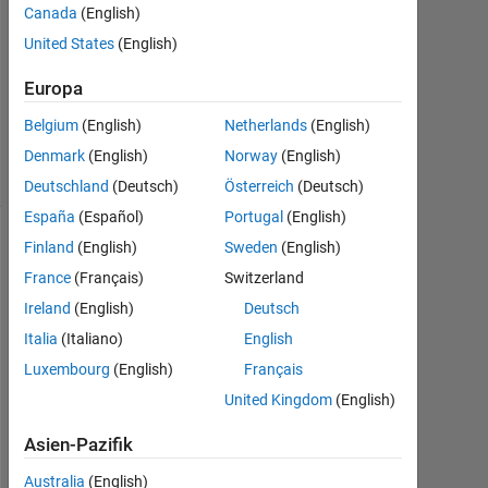
1
Canada
(English)
Antwort
United States
(English)
Aktualisiert
Europa
1 Sep. 2023
Belgium
(English)
Netherlands
(English)
5
Ansichten
Denmark
(English)
Norway
(English)
(30 Tage)
Deutschland
(Deutsch)
Österreich
(Deutsch)
España
(Español)
Portugal
(English)
Finland
(English)
Sweden
(English)
France
(Français)
Switzerland
Ireland
(English)
Deutsch
Italia
(Italiano)
English
Luxembourg
(English)
Français
United Kingdom
(English)
H
e
Asien-Pazifik
l
l
Australia
(English)