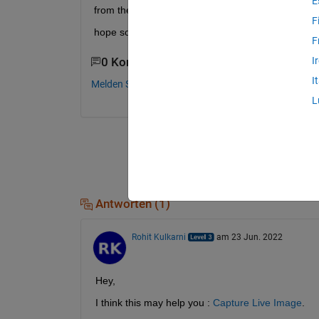
E
from the block...
F
hope someone can help..
F
I
0 Kommentare
I
Melden Sie sich an, um zu kommentieren.
L
Antworten (1)
Rohit Kulkarni
am 23 Jun. 2022
Hey,
I think this may help you : 
Capture Live Image
.