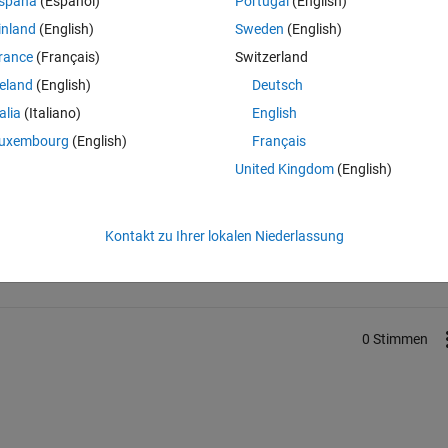
spaña
(Español)
Portugal
(English)
inland
(English)
Sweden
(English)
rance
(Français)
Switzerland
reland
(English)
Deutsch
talia
(Italiano)
English
uxembourg
(English)
Français
United Kingdom
(English)
Melden Sie sich an, um diese Frage zu bean
Kontakt zu Ihrer lokalen Niederlassung
Weiterleiten
Anmelden, um Aktivität zu v
0 Stimmen