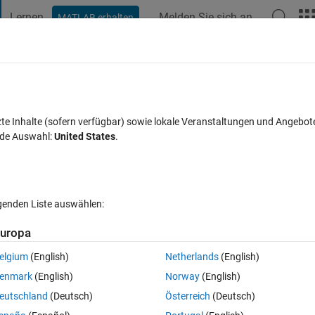
Lernen
Melden Sie sich an
MATLAB erhalten
t Playground
Diskussionen
Wettbewerbe
Blogs
Veröffentlic
FAQs zu MATLAB
Mehr
ebcam
zte Inhalte (sofern verfügbar) sowie lokale Veranstaltungen und Angebot
nde Auswahl:
United States
.
Aktualisiert 23 Jun. 2022
41 Ansichten (30 Tage)
lgenden Liste auswählen:
uropa
elgium
(English)
Netherlands
(English)
0 Stimmen
enmark
(English)
Norway
(English)
eutschland
(Deutsch)
Österreich
(Deutsch)
try to use "from video device" block and I dont know how to get snapsh