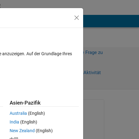
hen
Mehr
Melden Sie sich an, um diese Frage zu
e anzuzeigen. Auf der Grundlage Ihres
beantworten.
Weiterleiten
Anmelden, um Aktivität
zu verfolgen
Asien-Pazifik
Gefragt:
Australia
(English)
Dekel Mashiach
India
(English)
am 23 Jun. 2022
New Zealand
(English)
Kommentiert:
ot 