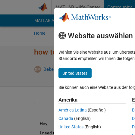
Weiter zum Inhalt
MATLAB Hilfe-Center
Community
MATLAB Answers
File Exchange
Cody
AI Cha
Home
Fragen
Antworten
Durchsuchen
Website auswählen
how to get an image from w
Wählen Sie eine Website aus, um überset
Standorts empfehlen wir Ihnen die folge
Dekel Mashiach
23 Jun. 2022
1 Antwort
United States
Sie können auch eine Website aus der fo
Amerika
E
América Latina
(Español)
B
Canada
(English)
D
Hey;
United States
(English)
D
I need to get an image from webcam in simulink. I 