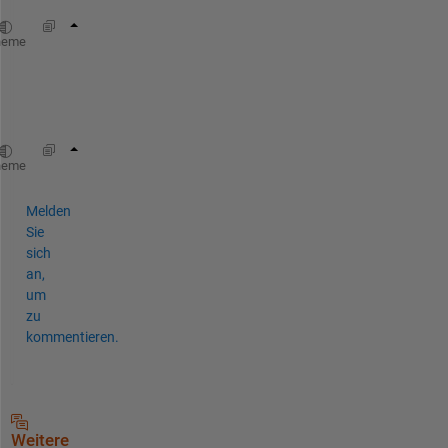
clear 
c
heme
o
r
clear(
'c'
);
heme
Melden
Sie
sich
an,
um
zu
kommentieren.
Weitere