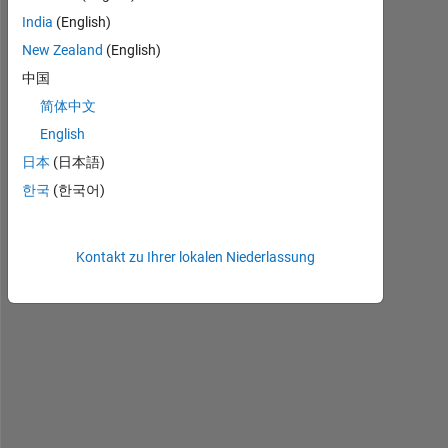
India
(English)
New Zealand
(English)
i 
中国
w
a
简体中文
n
English
t 
日本
(日本語)
d
e
한국
(한국어)
l
e
t
Kontakt zu Ihrer lokalen Niederlassung
e 
a
n 
e
m
p
t
y 
m