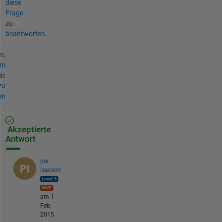
diese
Frage
zu
beantworten.
n,
um
ät
zu
en
Akzeptierte
Antwort
per
isakson
am 1
Feb.
2015