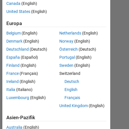
1
Canada
(English)
Feb.
United States
(English)
2015
2
Europa
Antworten
Belgium
(English)
Netherlands
(English)
Antwort
Denmark
(English)
Norway
(English)
akzeptiert
Deutschland
(Deutsch)
Österreich
(Deutsch)
España
(Español)
Portugal
(English)
Aktualisiert
Finland
(English)
Sweden
(English)
1 Feb. 2015
11
France
(Français)
Switzerland
Ansichten
Ireland
(English)
Deutsch
(30 Tage)
Italia
(Italiano)
English
Luxembourg
(English)
Français
United Kingdom
(English)
Asien-Pazifik
Australia
(English)