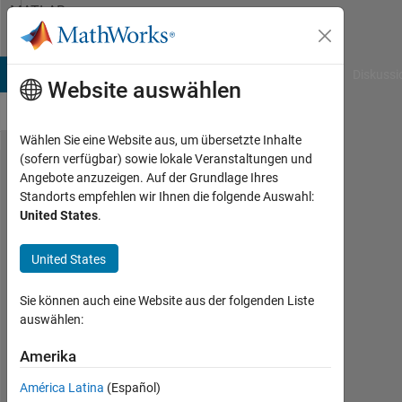
Weiter zum Inhalt
MATLAB
Answers
B Answers
File Exchange
Cody
AI Chat Playground
Diskussi
Website auswählen
Wählen Sie eine Website aus, um übersetzte Inhalte
(sofern verfügbar) sowie lokale Veranstaltungen und
How
Angebote anzuzeigen. Auf der Grundlage Ihres
Standorts empfehlen wir Ihnen die folgende Auswahl:
to
United States
.
delete
an
United States
empty
Sie können auch eine Website aus der folgenden Liste
matrix
auswählen:
?
Amerika
Matlab111
América Latina
(Español)