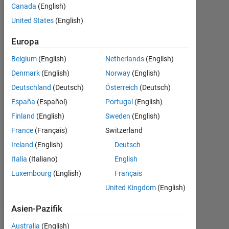
Abhishek
Canada
(English)
Chakraborty
United States
(English)
16
Jun.
Europa
2022
Belgium
(English)
Netherlands
(English)
1
Denmark
(English)
Norway
(English)
Antwort
Deutschland
(Deutsch)
Österreich
(Deutsch)
Antwort
España
(Español)
Portugal
(English)
akzeptiert
Finland
(English)
Sweden
(English)
France
(Français)
Switzerland
Aktualisiert
18 Jun.
Ireland
(English)
Deutsch
2022
Italia
(Italiano)
English
22
Luxembourg
(English)
Français
Ansichten
(30 Tage)
United Kingdom
(English)
Asien-Pazifik
Australia
(English)