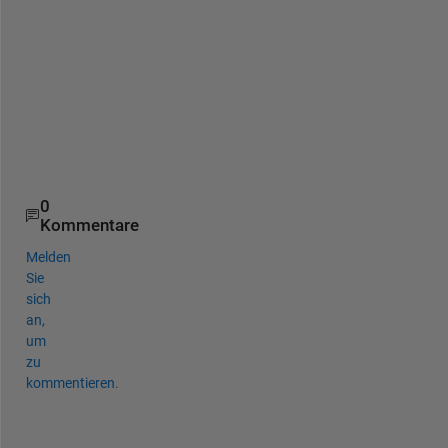
d
e 
o
f 
E
L
M
.
0
Kommentare
Melden
Sie
sich
an,
um
zu
kommentieren.