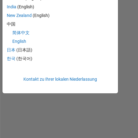
India
(English)
h
New Zealand
(English)
t
中国
t
p
简体中文
s
English
:
日本
(日本語)
/
/
한국
(한국어)
i
n
.
Kontakt zu Ihrer lokalen Niederlassung
m
a
t
h
w
o
r
k
s