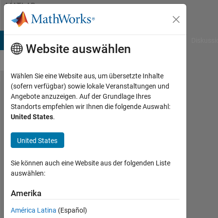
Weiter zum Inhalt
MATLAB
Answers
B Answers
File Exchange
Cody
AI Chat Playground
Diskussi
Website auswählen
Wählen Sie eine Website aus, um übersetzte Inhalte
(sofern verfügbar) sowie lokale Veranstaltungen und
How to
Angebote anzuzeigen. Auf der Grundlage Ihres
Standorts empfehlen wir Ihnen die folgende Auswahl:
find the
United States
.
Average
testing
United States
error
Sie können auch eine Website aus der folgenden Liste
percentage
auswählen:
against
Amerika
verses
number of
América Latina
(Español)