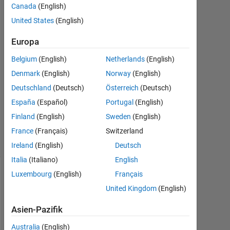
hidden
Canada
(English)
nuerons
United States
(English)
Europa
uma
Belgium
(English)
Netherlands
(English)
5
Denmark
(English)
Norway
(English)
Jun.
2022
Deutschland
(Deutsch)
Österreich
(Deutsch)
0
España
(Español)
Portugal
(English)
Antworten
Finland
(English)
Sweden
(English)
7
Ansichten
France
(Français)
Switzerland
(30 Tage)
Ireland
(English)
Deutsch
Italia
(Italiano)
English
Luxembourg
(English)
Français
United Kingdom
(English)
Asien-Pazifik
Australia
(English)