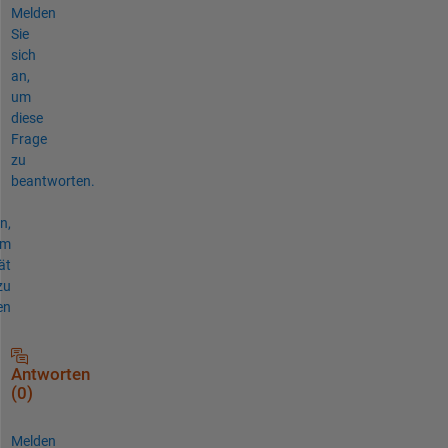
Melden
Sie
sich
an,
um
diese
Frage
zu
beantworten.
n,
um
ät
zu
en
Antworten
(0)
Melden