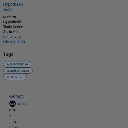
Hypothesis
Tests
Mehr zu
Hypothesis
Tests
finden
Sie in
Hilfe-
Center
und
File Exchange
Tags
average rmse
graph plotting
error curve
Siehe auch
Gefragt:
uma
am
5
Jun.