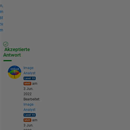
n,
um
ät
zu
en
Akzeptierte
Antwort
Image
Analyst
am
3 Jun.
2022
Bearbeitet:
Image
Analyst
am
3 Jun.