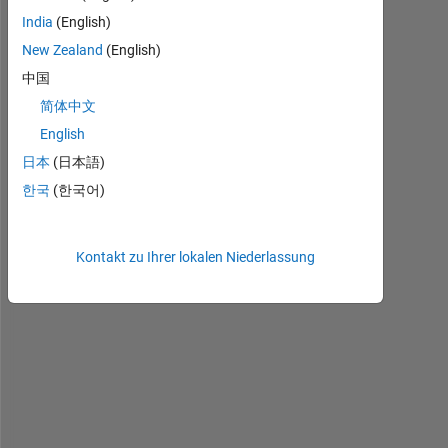
H
India
(English)
e
l
New Zealand
(English)
l
中国
o
简体中文
, 
I 
English
h
日本
(日本語)
a
한국
(한국어)
v
e 
a 
t
Kontakt zu Ihrer lokalen Niederlassung
e
x
t 
f
i
l
e 
a
n