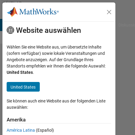
Weiter zum Inhalt
MATLAB
Answers
B Answers
File Exchange
Cody
AI Chat Playground
Diskussi
Website auswählen
Wählen Sie eine Website aus, um übersetzte Inhalte
(sofern verfügbar) sowie lokale Veranstaltungen und
Counting
Angebote anzuzeigen. Auf der Grundlage Ihres
Standorts empfehlen wir Ihnen die folgende Auswahl:
the
United States
.
spesific
word in
United States
text file
Sie können auch eine Website aus der folgenden Liste
auswählen:
tinkyminky93
Amerika
3
Jun.
América Latina
(Español)
2022