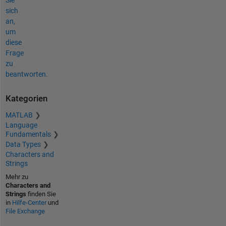
Sie
sich
an,
um
diese
Frage
zu
beantworten.
Kategorien
MATLAB
Language
Fundamentals
Data Types
Characters and
Strings
Mehr zu
Characters and
Strings
finden Sie
in
Hilfe-Center
und
File Exchange