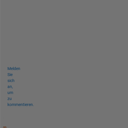
s
h
o
u
l
d 
b
e 
0
.
Melden
Sie
sich
an,
um
zu
kommentieren.