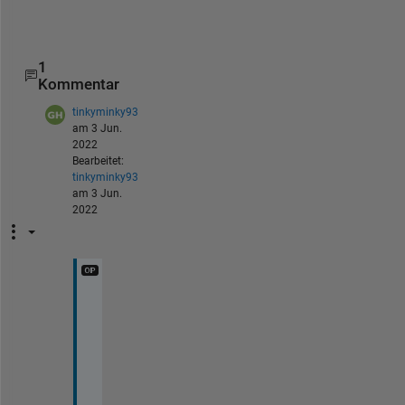
%substr_freq has your answer
1
Kommentar
tinkyminky93
am 3 Jun.
2022
Bearbeitet:
tinkyminky93
am 3 Jun.
2022
S
e
a
r
c
h 