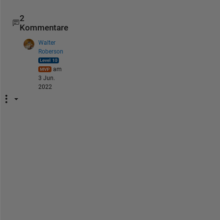
2
Kommentare
Walter
Roberson
am
3 Jun.
2022
W
h
a
t 
d
o 
y
o
u 