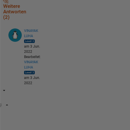
Weitere
Antworten
(2)
VINAYAK
LUHA
am 3 Jun.
2022
Bearbeitet:
VINAYAK
LUHA
am 3 Jun.
2022
        data = fileread(
"content.txt"
)
        pattern=
"hi there!"
        substr_freq =count(data,pattern)