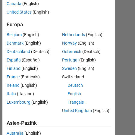
Canada
(English)
3
Antworten
United States
(English)
Europa
Antwort
akzeptiert
Belgium
(English)
Netherlands
(English)
Denmark
(English)
Norway
(English)
Aktualisiert
3 Jun. 2022
Deutschland
(Deutsch)
Österreich
(Deutsch)
3
España
(Español)
Portugal
(English)
Ansichten
Finland
(English)
Sweden
(English)
(30 Tage)
France
(Français)
Switzerland
Ireland
(English)
Deutsch
Italia
(Italiano)
English
Luxembourg
(English)
Français
United Kingdom
(English)
Asien-Pazifik
Australia
(English)