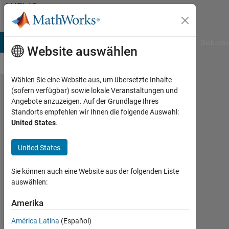
Weiter zum Inhalt
MATLAB
Answers
B Answers
File Exchange
Cody
AI Chat Playground
Diskussi
Website auswählen
Wählen Sie eine Website aus, um übersetzte Inhalte
(sofern verfügbar) sowie lokale Veranstaltungen und
I am using
Angebote anzuzeigen. Auf der Grundlage Ihres
Standorts empfehlen wir Ihnen die folgende Auswahl:
the live
United States
.
data
acquisition
United States
app but
Sie können auch eine Website aus der folgenden Liste
would like
auswählen:
to record
Amerika
more than
one
América Latina
(Español)