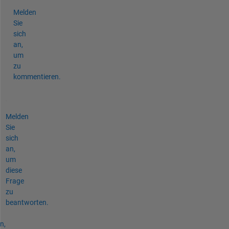
Melden
Sie
sich
an,
um
zu
kommentieren.
Melden
Sie
sich
an,
um
diese
Frage
zu
beantworten.
n,