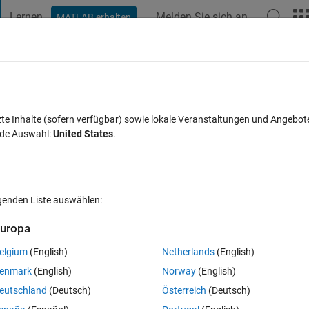
Lernen
Melden Sie sich an
MATLAB erhalten
t Playground
Diskussionen
Wettbewerbe
Blogs
Veröffentlic
FAQs zu MATLAB
Mehr
tion FFT to Velocity?
zte Inhalte (sofern verfügbar) sowie lokale Veranstaltungen und Angebot
nde Auswahl:
United States
.
Antwort akzeptiert
Aktualisiert 21 Mär. 2024
tworten
lgenden Liste auswählen:
uropa
elgium
(English)
Netherlands
(English)
0 Stimmen
enmark
(English)
Norway
(English)
eutschland
(Deutsch)
Österreich
(Deutsch)