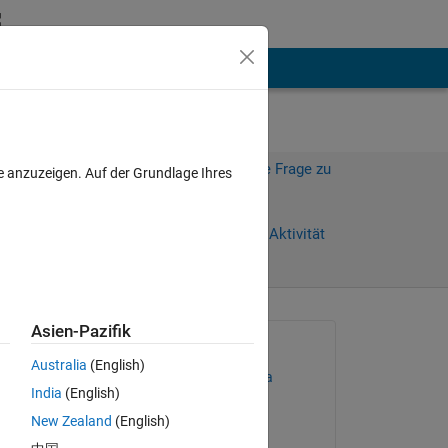
hen
Mehr
Melden Sie sich an, um diese Frage zu
e anzuzeigen. Auf der Grundlage Ihres
beantworten.
Weiterleiten
Anmelden, um Aktivität
zu verfolgen
Asien-Pazifik
Gefragt:
Australia
(English)
Phakapol Tungboontina
India
(English)
am 11 Mai 2022
New Zealand
(English)
Beantwortet: