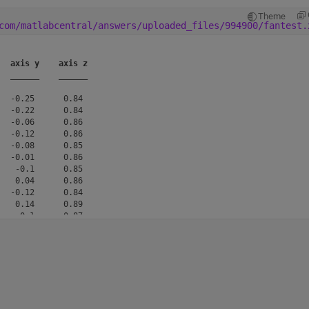
Theme
com/matlabcentral/answers/uploaded_files/994900/fantest.
axis y
axis z
______
______
  -0.25      0.84 

  -0.22      0.84 

  -0.06      0.86 

  -0.12      0.86 

  -0.08      0.85 

  -0.01      0.86 

   -0.1      0.85 

   0.04      0.86 

  -0.12      0.84 

   0.14      0.89 

    0.1      0.87 

  -0.23      0.84 

   0.09      0.88 

   0.17      0.89 

   0.12      0.87 
