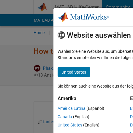
Weiter zum Inhalt
MATLAB Hilfe-Center
Community
MATLAB Answers
File Exchange
Cody
AI Cha
Home
Fragen
Antworten
Durchsuchen
Website auswählen
How to conversion of Accelera
Wählen Sie eine Website aus, um überset
Standorts empfehlen wir Ihnen die folge
Phakapol Tungboontina
11 Mai 2022
2 An
United States
18 Ansichten (30 Tage)
Sie können auch eine Website aus der fo
Amerika
E
América Latina
(Español)
B
Canada
(English)
D
fantest.xlsx - Sheet2.xlsx
United States
(English)
D