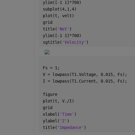
ylim([-1 1]*700)
subplot(4,1,4)
plot(t, velt)
grid
title(
'Net'
)
ylim([-1 1]*700)
sgtitle(
'Velocity'
)
Fs = 1;
V = lowpass(T1.Voltage, 0.015, Fs);
I = lowpass(T1.Current, 0.015, Fs);
figure
plot(t, V./I)
grid
xlabel(
'Time'
)
ylabel(
'Z'
)
title(
'Impedance'
)