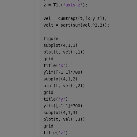
z = T1.(
'axis z'
);
vel = cumtrapz(t,[x y z]);
velt = sqrt(sum(vel.^2,2));
figure
subplot(4,1,1)
plot(t, vel(:,1))
grid
title(
'x'
)
ylim([-1 1]*700)
subplot(4,1,2)
plot(t, vel(:,2))
grid
title(
'y'
)
ylim([-1 1]*700)
subplot(4,1,3)
plot(t, vel(:,3))
grid
title(
'z'
)