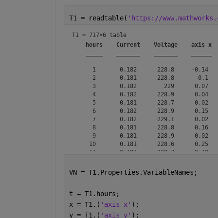
T1 = readtable(
'https://www.mathworks.
T1 = 
717×6 table
hours
Current
Voltage
axis x
_____
_______
_______
______
      1       0.182      228.8     -0.14   
      2       0.181      228.8      -0.1   
      3       0.182        229      0.07   
      4       0.182      228.9      0.04   
      5       0.181      228.7      0.02   
      6       0.182      228.9      0.15   
      7       0.182      229.1      0.02   
      8       0.181      228.8      0.16   
      9       0.181      228.9      0.02   
     10       0.181      228.6      0.25   
     11       0.181      228.7      0.19   
     12       0.181      228.9     -0.17   
     13       0.181      228.8      0.17   
VN = T1.Properties.VariableNames;
     14       0.182      229.1       0.3   
     15       0.182      229.2      0.29   
t = T1.hours;
x = T1.(
'axis x'
);
y = T1.(
'axis y'
);