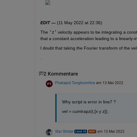
EDIT —
 (11 May 2022 at 22:36)
The 
‘z’
 velocity appears to be integrating a consta
that a constant acceleration leading to a linearly-i
I doubt that taking the Fourier transform of the vel
.
2 Kommentare
Phakapol Tungboontina
am 13 Mai 2022
Why script is error in line7 ?
vel = cumtrapz(t,[x y z]);
Star Strider
am 13 Mai 2022