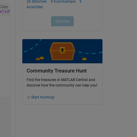
Copy
xlsx%20-%20Sheet2.xlsx'
, 
'VariableNamingRule'
,
'preserve'
Community Treasure Hunt
Find the treasures in MATLAB Central and
discover how the community can help you!
Start Hunting!