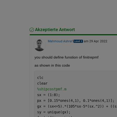
Akzeptierte Antwort
Mahmoud Ashraf
am 29 Apr. 2022
you should define funstion of finitrepmf 
as shown in this code 
clc
clear 
%shipcostpmf.m
sx = (1:8);
px = [0.15*ones(4,1), 0.1*ones(4,1)];
gx = (sx<=5).*(105*sx-5*(sx.^2)) + ((s
sy = unique(gx);