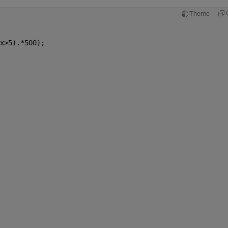
Theme
x>5).*500);