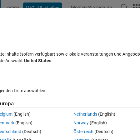
Lernen
Melden Sie sich an
MATLAB erhalten
t Playground
Diskussionen
Wettbewerbe
Blogs
Veröffentlic
FAQs zu MATLAB
Mehr
zte Inhalte (sofern verfügbar) sowie lokale Veranstaltungen und Angebot
nde Auswahl:
United States
.
 akzeptiert
Aktualisiert 29 Apr. 2022
2 Ansichten (30 Tage)
lgenden Liste auswählen:
uropa
elgium
(English)
Netherlands
(English)
0 Stimmen
In MATLAB Online öffnen
enmark
(English)
Norway
(English)
Theme
eutschland
(Deutsch)
Österreich
(Deutsch)