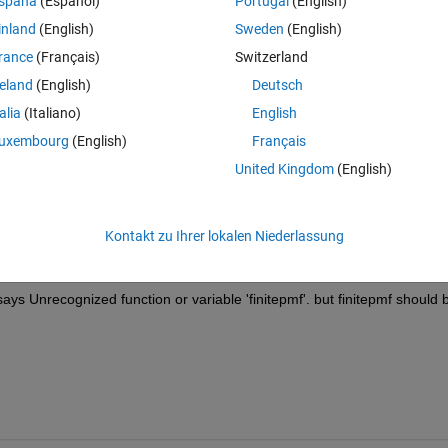
spaña
(Español)
Portugal
(English)
inland
(English)
Sweden
(English)
rance
(Français)
Switzerland
reland
(English)
Deutsch
talia
(Italiano)
English
uxembourg
(English)
Français
x>5).*500);
United Kingdom
(English)
Kontakt zu Ihrer lokalen Niederlassung
ays Unrecognized function or variable 'finitepmf'. but finitepmf should b