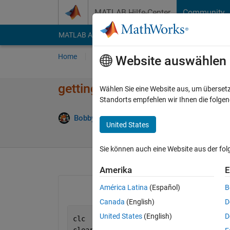
Weiter zum Inhalt
MATLAB Hilfe-Center
Community
MATLAB Answers
File Exchange
Cody
AI Cha
Home
Fragen
Antworten
Durchsuchen
Website auswählen
getting an error in this code
Wählen Sie eine Website aus, um überset
Standorts empfehlen wir Ihnen die folge
Antwort
Bobby
29 Apr. 2022
3 Antworten
United States
Sie können auch eine Website aus der fo
Amerika
E
América Latina
(Español)
B
Canada
(English)
D
United States
(English)
D
clc
clear 