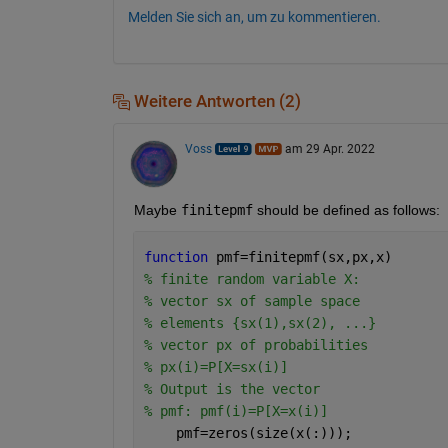
Melden Sie sich an, um zu kommentieren.
Weitere Antworten (2)
Voss
am 29 Apr. 2022
Maybe 
finitepmf
 should be defined as follows:
function 
pmf=finitepmf(sx,px,x) 
% finite random variable X: 
% vector sx of sample space 
% elements {sx(1),sx(2), ...} 
% vector px of probabilities 
% px(i)=P[X=sx(i)] 
% Output is the vector 
% pmf: pmf(i)=P[X=x(i)] 
    pmf=zeros(size(x(:))); 