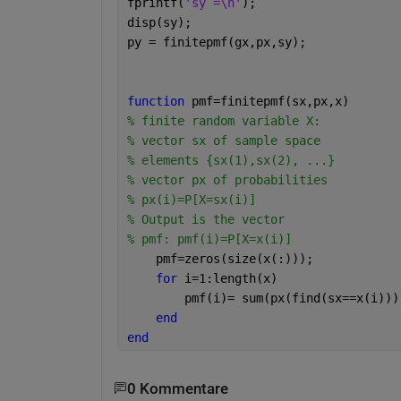
fprintf(
'sy =\n'
);
disp(sy);
py = finitepmf(gx,px,sy);
function 
pmf=finitepmf(sx,px,x) 
% finite random variable X: 
% vector sx of sample space 
% elements {sx(1),sx(2), ...} 
% vector px of probabilities 
% px(i)=P[X=sx(i)] 
% Output is the vector 
% pmf: pmf(i)=P[X=x(i)] 
    pmf=zeros(size(x(:))); 
for 
i=1:length(x) 
        pmf(i)= sum(px(find(sx==x(i)))
end
end
0 Kommentare