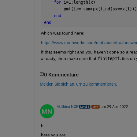
for 
i=1:length(x) 
        pmf(i)= sum(px(find(sx==x(i)))
end
end
which was found here:
https://www.mathworks.com/matlabcentral/answers
If that seems right and you haven't done so already
already, then make sure that 
finitepmf.m
 is on 
0 Kommentare
Melden Sie sich an, um zu kommentieren.
Mathieu NOE
am 29 Apr. 2022
hi
here you are 