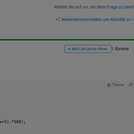
Melden Sie sich an, um diese Frage zu bean
Weiterleiten
Anmelden, um Aktivität zu v
1 Stimme
In MATLAB Online öffnen
Theme
x>5).*500);