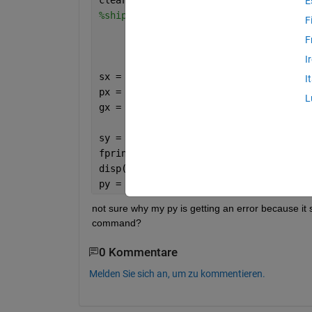
E
%shipcostpmf.m
F
F
I
sx = (1:8);
I
px = [0.15*ones(4,1), 0.1*ones(4,1)];
L
gx = (sx<=5).*(105*sx-5*(sx.^2)) + ((s
sy = unique(gx);
fprintf(
'sy =\n'
);
disp(sy);
py = finitepmf(gx,px,sy);
not sure why my py is getting an error because it s
command?
0 Kommentare
Melden Sie sich an, um zu kommentieren.