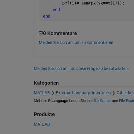
        pmf(i)= sum(px(sx==x(i))); 
end
end
0 Kommentare
Melden Sie sich an, um zu kommentieren.
Melden Sie sich an, um diese Frage zu beantworten.
Kategorien
MATLAB
External Language Interfaces
Other la
Mehr zu
R Language
finden Sie in
Hilfe-Center
und
File Exc
Produkte
MATLAB