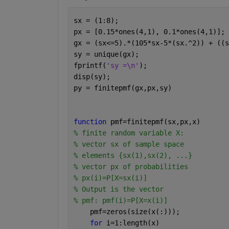
sx = (1:8);
px = [0.15*ones(4,1), 0.1*ones(4,1)];
gx = (sx<=5).*(105*sx-5*(sx.^2)) + ((s
sy = unique(gx);
fprintf(
'sy =\n'
);
disp(sy);
py = finitepmf(gx,px,sy)
function 
pmf=finitepmf(sx,px,x) 
% finite random variable X: 
% vector sx of sample space 
% elements {sx(1),sx(2), ...} 
% vector px of probabilities 
% px(i)=P[X=sx(i)] 
% Output is the vector 
% pmf: pmf(i)=P[X=x(i)] 
    pmf=zeros(size(x(:))); 
for 
i=1:length(x) 