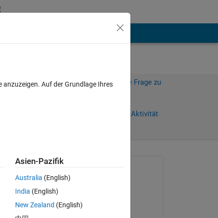
hen
Mehr
Melden Sie sich an, um diese Frage zu
e anzuzeigen. Auf der Grundlage Ihres
beantworten.
Weiterleiten
Anmelden, um Aktivität
zu verfolgen
Asien-Pazifik
Gefragt:
Australia
(English)
Bobby
India
(English)
am 29 Apr. 2022
Copy
New Zealand
(English)
Beantwortet: