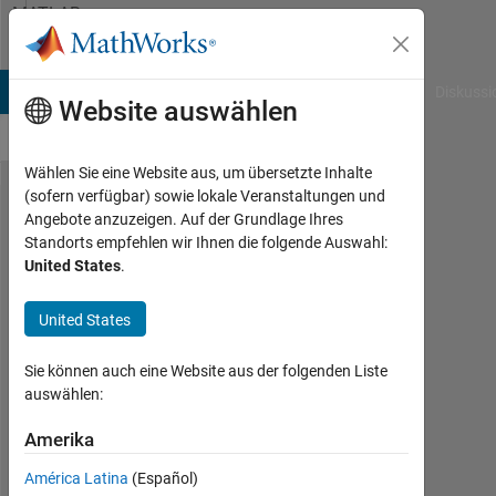
Weiter zum Inhalt
MATLAB
Answers
B Answers
File Exchange
Cody
AI Chat Playground
Diskussi
Website auswählen
Wählen Sie eine Website aus, um übersetzte Inhalte
(sofern verfügbar) sowie lokale Veranstaltungen und
How to
Angebote anzuzeigen. Auf der Grundlage Ihres
Standorts empfehlen wir Ihnen die folgende Auswahl:
remove
United States
.
values
from a
United States
data
Sie können auch eine Website aus der folgenden Liste
set to
auswählen:
make it
Amerika
a
specific
América Latina
(Español)