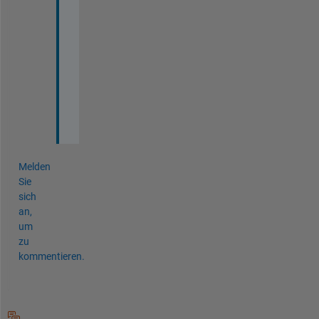
o
r
k
s 
t
o
o
!
Melden
Sie
sich
an,
um
zu
kommentieren.