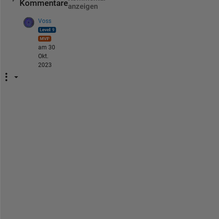
Kommentare
anzeigen
Voss
am 30
Okt.
2023
@
S
u
u
z 
S
c
h
o
u
t