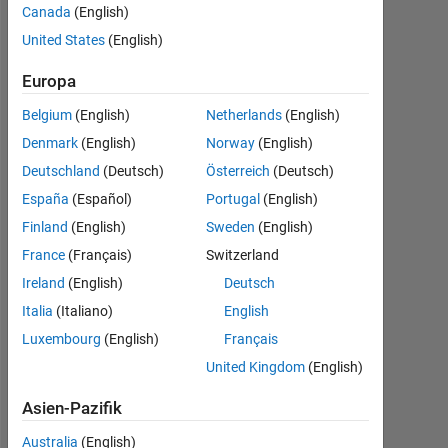
length?
Canada
(English)
United States
(English)
Alfredo
Europa
Scigliani
20
Belgium
(English)
Netherlands
(English)
Apr.
Denmark
(English)
Norway
(English)
2022
Deutschland
(Deutsch)
Österreich
(Deutsch)
1
España
(Español)
Portugal
(English)
Antwort
Finland
(English)
Sweden
(English)
Antwort
France
(Français)
Switzerland
akzeptiert
Ireland
(English)
Deutsch
Italia
(Italiano)
English
Aktualisiert
30 Okt.
Luxembourg
(English)
Français
2023
United Kingdom
(English)
15
Ansichten
Asien-Pazifik
(30 Tage)
Australia
(English)