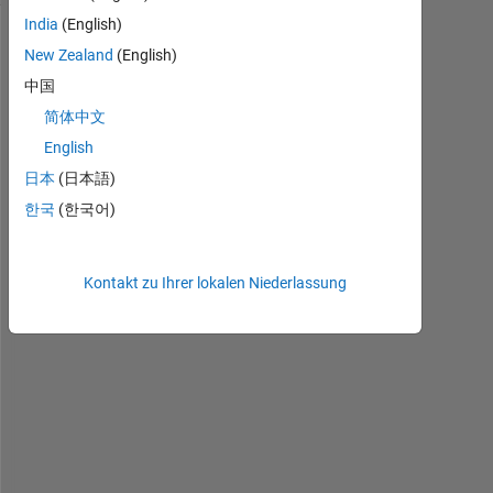
India
(English)
Ältere
New Zealand
(English)
Kommentare
中国
anzeigen
简体中文
English
日本
(日本語)
I 
한국
(한국어)
w
i
l
Kontakt zu Ihrer lokalen Niederlassung
l 
e
x
p
l
a
i
n 
m