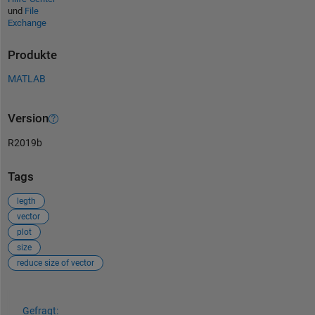
und
File
Exchange
Produkte
MATLAB
Version
R2019b
Tags
legth
vector
plot
size
reduce size of vector
Siehe auch
Gefragt: