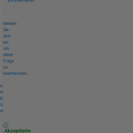
kommentieren.
Melden
Sie
sich
an,
um
diese
Frage
zu
beantworten.
n,
um
ät
zu
en
Akzeptierte