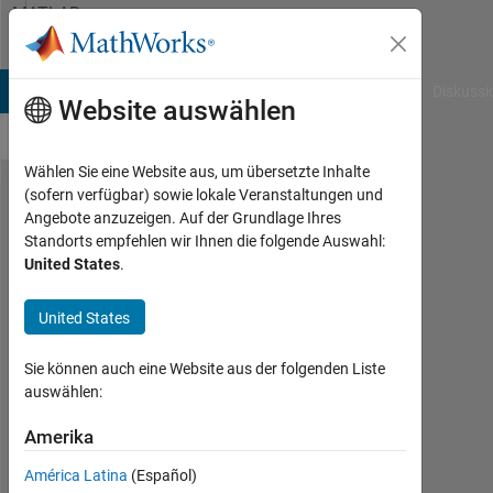
Weiter zum Inhalt
MATLAB
Answers
B Answers
File Exchange
Cody
AI Chat Playground
Diskussi
Website auswählen
Wählen Sie eine Website aus, um übersetzte Inhalte
(sofern verfügbar) sowie lokale Veranstaltungen und
How can I
Angebote anzuzeigen. Auf der Grundlage Ihres
Standorts empfehlen wir Ihnen die folgende Auswahl:
classify
United States
.
two
different
United States
types of
Sie können auch eine Website aus der folgenden Liste
radar
auswählen:
modulation
Amerika
from
images
América Latina
(Español)