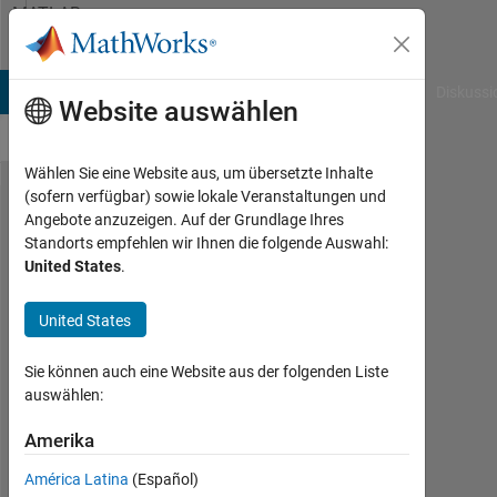
Weiter zum Inhalt
MATLAB
Answers
B Answers
File Exchange
Cody
AI Chat Playground
Diskussi
Website auswählen
Wählen Sie eine Website aus, um übersetzte Inhalte
(sofern verfügbar) sowie lokale Veranstaltungen und
MATLAB
Angebote anzuzeigen. Auf der Grundlage Ihres
Standorts empfehlen wir Ihnen die folgende Auswahl:
Puts One
United States
.
space
between
United States
%'s
Sie können auch eine Website aus der folgenden Liste
(Comment)
auswählen:
Amerika
tinkyminky93
7
América Latina
(Español)