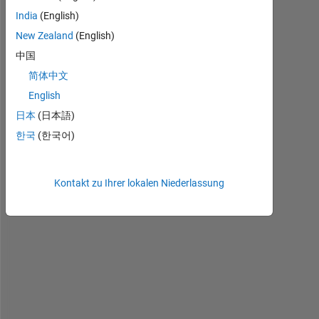
India
(English)
New Zealand
(English)
H
i 
中国
a
简体中文
l
English
l
,
日本
(日本語)
한국
(한국어)
I 
n
e
Kontakt zu Ihrer lokalen Niederlassung
e
d 
t
o 
e
n
t
e
r 