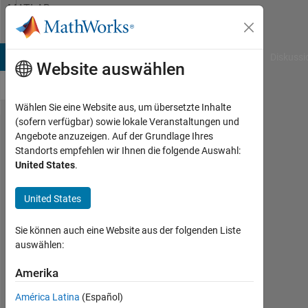
Weiter zum Inhalt
MATLAB
Answers
B Answers
File Exchange
Cody
AI Chat Playground
Diskussi
Website auswählen
Wählen Sie eine Website aus, um übersetzte Inhalte
(sofern verfügbar) sowie lokale Veranstaltungen und
How can
Angebote anzuzeigen. Auf der Grundlage Ihres
Standorts empfehlen wir Ihnen die folgende Auswahl:
I insert
United States
.
one
column
United States
signal to
Sie können auch eine Website aus der folgenden Liste
simulink?
auswählen:
Amerika
Hassan
Abdelazeem
América Latina
(Español)
4