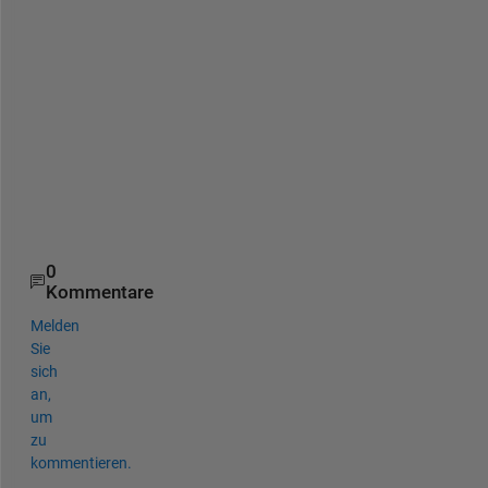
'
d
a
t
a
.
m
a
t
'
0
Kommentare
Melden
Sie
sich
an,
um
zu
kommentieren.