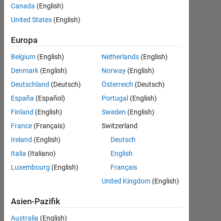
Canada
(English)
Apr.
United States
(English)
2022
1
Europa
Antwort
Belgium
(English)
Netherlands
(English)
Aktualisiert
Denmark
(English)
Norway
(English)
4 Apr. 2022
Deutschland
(Deutsch)
Österreich
(Deutsch)
6
Ansichten
España
(Español)
Portugal
(English)
(30 Tage)
Finland
(English)
Sweden
(English)
France
(Français)
Switzerland
Ireland
(English)
Deutsch
Italia
(Italiano)
English
Luxembourg
(English)
Français
United Kingdom
(English)
Asien-Pazifik
data.mat
Australia
(English)