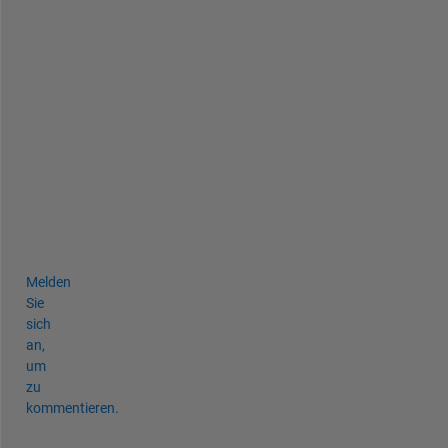
e
d 
f
u
n
c
t
i
o
n
s
.
Melden
Sie
sich
an,
um
zu
kommentieren.