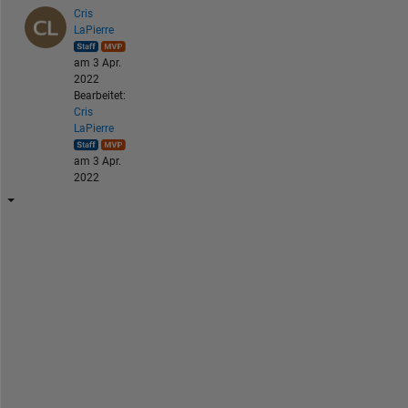
Cris
LaPierre
am 3 Apr.
2022
Bearbeitet:
Cris
LaPierre
am 3 Apr.
2022
T
h
e 
e
r
r
o
r 