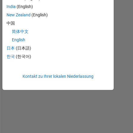
India
(English)
New Zealand
(English)
中国
简体中文
I 
a
English
m 
日本
(日本語)
r
한국
(한국어)
e
u
s
i
Kontakt zu Ihrer lokalen Niederlassung
n
g 
a 
M
A
T
L
A
B 