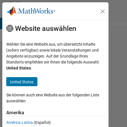
Weiter zum Inhalt
MATLAB
Answers
B Answers
File Exchange
Cody
AI Chat Playground
Diskussi
Website auswählen
Wählen Sie eine Website aus, um übersetzte Inhalte
(sofern verfügbar) sowie lokale Veranstaltungen und
Removed
Angebote anzuzeigen. Auf der Grundlage Ihres
Standorts empfehlen wir Ihnen die folgende Auswahl:
Support
United States
.
for
Certain
United States
Functions
Sie können auch eine Website aus der folgenden Liste
in
auswählen:
MATLAB
Amerika
Grader?
América Latina
(Español)