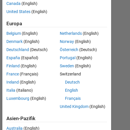
Nathan
Canada
(English)
You
United States
(English)
2
Apr.
Europa
2022
Belgium
(English)
Netherlands
(English)
2
Denmark
(English)
Norway
(English)
Antworten
Deutschland
(Deutsch)
Österreich
(Deutsch)
Antwort
España
(Español)
Portugal
(English)
akzeptiert
Finland
(English)
Sweden
(English)
France
(Français)
Switzerland
Aktualisiert
3 Apr. 2022
Ireland
(English)
Deutsch
5
Italia
(Italiano)
English
Ansichten
Luxembourg
(English)
Français
(30 Tage)
United Kingdom
(English)
Asien-Pazifik
Australia
(English)