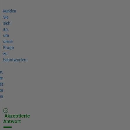
Melden
Sie
sich
an,
um
diese
Frage
zu
beantworten.
n,
um
ät
zu
en
Akzeptierte
Antwort