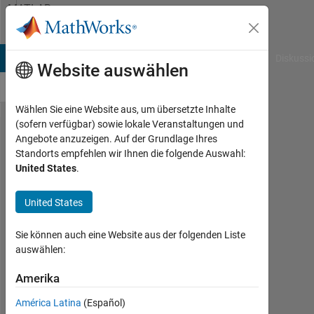
Weiter zum Inhalt
MATLAB
Answers
B Answers
File Exchange
Cody
AI Chat Playground
Diskussi
Website auswählen
Wählen Sie eine Website aus, um übersetzte Inhalte
(sofern verfügbar) sowie lokale Veranstaltungen und
Why does
Angebote anzuzeigen. Auf der Grundlage Ihres
Standorts empfehlen wir Ihnen die folgende Auswahl:
Simulink
United States
.
crash
when I
United States
start it
Sie können auch eine Website aus der folgenden Liste
(with
auswählen:
Arduino
Amerika
Support
Package
América Latina
(Español)