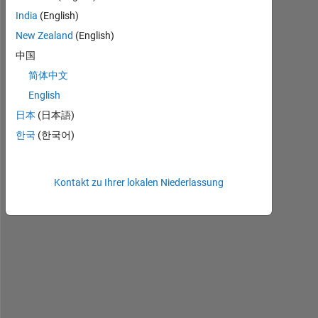
Ältere
Kommentare
India
(English)
anzeigen
New Zealand
(English)
中国
简体中文
English
I 
日本
(日本語)
r
e
한국
(한국어)
c
e
n
Kontakt zu Ihrer lokalen Niederlassung
t
l
y 
u
p
d
a
t
e