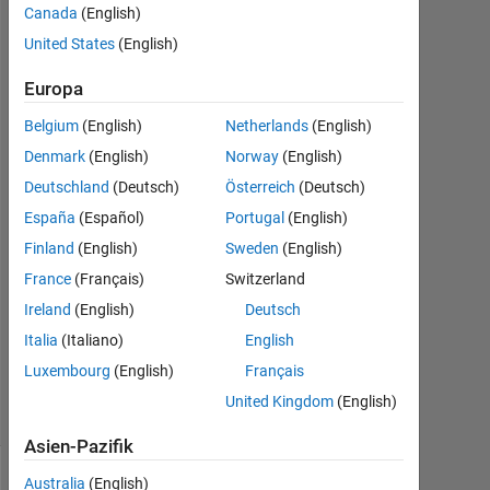
installed)?
Canada
(English)
United States
(English)
Nakul
Europa
Khadilkar
Belgium
(English)
Netherlands
(English)
21
Denmark
(English)
Norway
(English)
Mär.
Deutschland
(Deutsch)
Österreich
(Deutsch)
2022
España
(Español)
Portugal
(English)
1
Antwort
Finland
(English)
Sweden
(English)
France
(Français)
Switzerland
Aktualisiert
Ireland
(English)
Deutsch
18 Dez.
Italia
(Italiano)
English
2022
17
Luxembourg
(English)
Français
Ansichten
United Kingdom
(English)
(30 Tage)
Asien-Pazifik
Australia
(English)