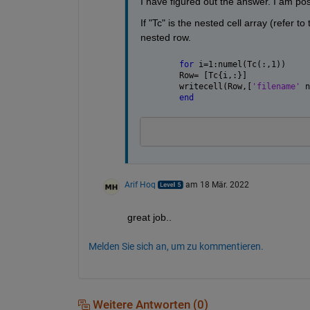
I have figured out the answer. I am post
If "Tc" is the nested cell array (refer t
nested row. 
for 
i=1:numel(Tc(:,1))
Row= [Tc{i,:}]
writecell(Row,[
'filename' 
n
end
Arif Hoq
am 18 Mär. 2022
great job..
Melden Sie sich an, um zu kommentieren.
Weitere Antworten (0)