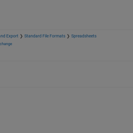
and Export
Standard File Formats
Spreadsheets
xchange