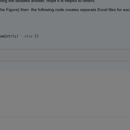
ing the detailed answer, Hope it is helpful to others. 
o the Figure) then  the following code creates separate Excel files for eac
um2str(i) 
'.xlsx'
])