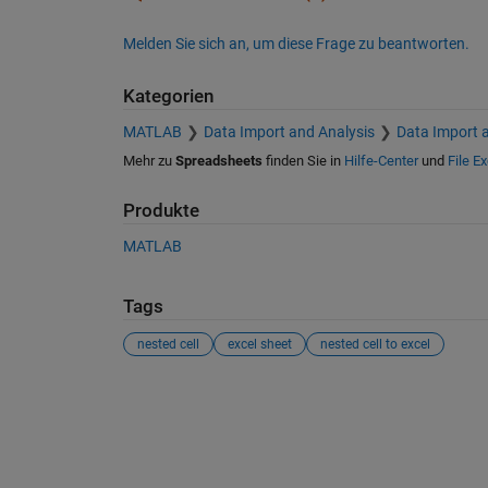
Melden Sie sich an, um diese Frage zu beantworten.
Kategorien
MATLAB
Data Import and Analysis
Data Import 
Mehr zu
Spreadsheets
finden Sie in
Hilfe-Center
und
File E
Produkte
MATLAB
Tags
nested cell
excel sheet
nested cell to excel
Siehe auch