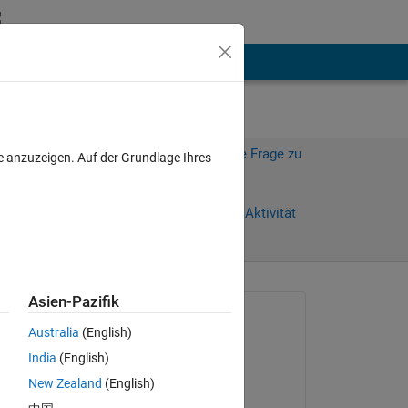
hen
Mehr
Melden Sie sich an, um diese Frage zu
e anzuzeigen. Auf der Grundlage Ihres
beantworten.
e)
Weiterleiten
Anmelden, um Aktivität
zu verfolgen
anzeigen
Asien-Pazifik
Gefragt:
Australia
(English)
Ganesh Naik
India
(English)
am 18 Mär. 2022
New Zealand
(English)
Kommentiert: