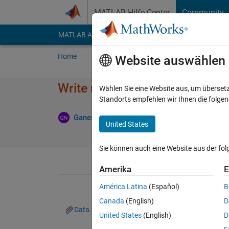
Weiter zum Inhalt
MATLAB Hilfe-Center
Community
MATLAB Answers
File Exchange
Cody
AI Cha
Home
Fragen
Antworten
Durchsuchen
Website auswählen
Write nested cell array data i
Wählen Sie eine Website aus, um überset
Standorts empfehlen wir Ihnen die folge
Ant
Ganesh Naik
18 Mär. 2022
1 Antwort
United States
Sie können auch eine Website aus der fo
Amerika
E
América Latina
(Español)
B
Canada
(English)
D
Data.mat
United States
(English)
D