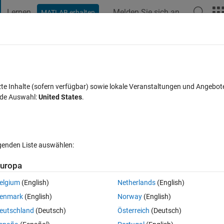
Lernen
Melden Sie sich an
MATLAB erhalten
t Playground
Diskussionen
Wettbewerbe
Blogs
Veröffentlic
FAQs zu MATLAB
Mehr
nto separate excel sheets
zte Inhalte (sofern verfügbar) sowie lokale Veranstaltungen und Angebot
nde Auswahl:
United States
.
wort akzeptiert
Aktualisiert 18 Mär. 2022
24 Ansichten (30 Tag
lgenden Liste auswählen:
Ältere Kommentare 
uropa
elgium
(English)
Netherlands
(English)
0 Stimmen
enmark
(English)
Norway
(English)
eutschland
(Deutsch)
Österreich
(Deutsch)