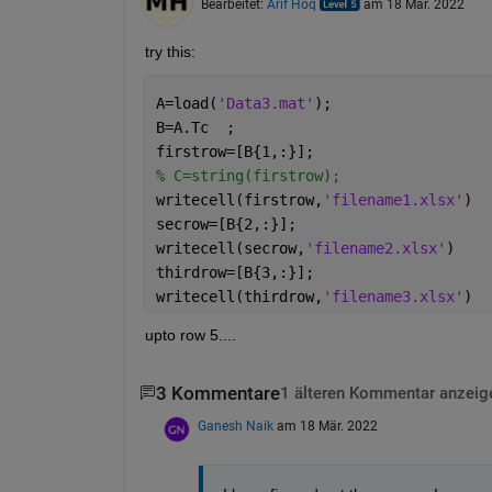
Bearbeitet:
Arif Hoq
am 18 Mär. 2022
try this:
A=load(
'Data3.mat'
);
B=A.Tc  ;
firstrow=[B{1,:}];
% C=string(firstrow);
writecell(firstrow,
'filename1.xlsx'
)
secrow=[B{2,:}];
writecell(secrow,
'filename2.xlsx'
)
thirdrow=[B{3,:}];
writecell(thirdrow,
'filename3.xlsx'
)
upto row 5....
3 Kommentare
1 älteren Kommentar anzeig
Ganesh Naik
am 18 Mär. 2022