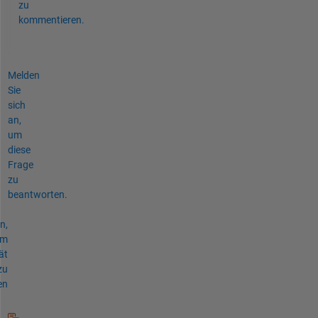
zu
kommentieren.
Melden
Sie
sich
an,
um
diese
Frage
zu
beantworten.
n,
um
ät
zu
en