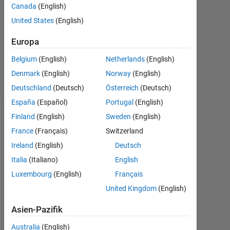
Antworten
Canada
(English)
United States
(English)
Aktualisiert
17 Dez.
Europa
2014
Belgium
(English)
Netherlands
(English)
5
Ansichten
Denmark
(English)
Norway
(English)
(30 Tage)
Deutschland
(Deutsch)
Österreich
(Deutsch)
España
(Español)
Portugal
(English)
Finland
(English)
Sweden
(English)
France
(Français)
Switzerland
Ireland
(English)
Deutsch
Italia
(Italiano)
English
Luxembourg
(English)
Français
United Kingdom
(English)
B
e
Asien-Pazifik
f
o
Australia
(English)