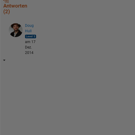
Antworten
(2)
Doug
Hull
am 17
Dez.
2014
S
h
o
r
t 
a
n
s
w