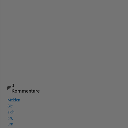
y 
t
o 
d
o 
t
h
i
s 
n
o
w
?
0
Kommentare
Melden
Sie
sich
an,
um