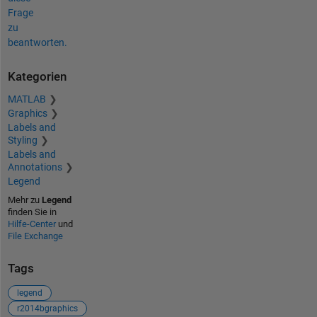
Frage
zu
beantworten.
Kategorien
MATLAB
Graphics
Labels and
Styling
Labels and
Annotations
Legend
Mehr zu
Legend
finden Sie in
Hilfe-Center
und
File Exchange
Tags
legend
r2014bgraphics