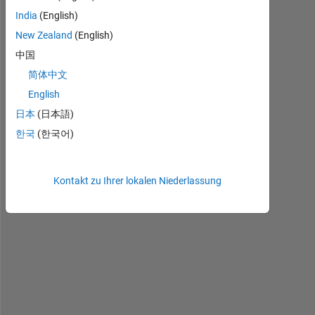
r
India
(English)
e 
New Zealand
(English)
2
0
中国
1
简体中文
4
English
B 
h
日本
(日本語)
i
한국
(한국어)
t
t
e
Kontakt zu Ihrer lokalen Niederlassung
s
t 
a
n
d 
c
a
l
l