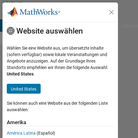
Weiter zum Inhalt
MATLAB
Answers
B Answers
File Exchange
Cody
AI Chat Playground
Diskussi
Website auswählen
Wählen Sie eine Website aus, um übersetzte Inhalte
(sofern verfügbar) sowie lokale Veranstaltungen und
legend
Angebote anzuzeigen. Auf der Grundlage Ihres
Standorts empfehlen wir Ihnen die folgende Auswahl:
entry
United States
.
callbacks
in 2014b
United States
Sie können auch eine Website aus der folgenden Liste
Duane
auswählen:
17
Dez.
Amerika
2014
América Latina
(Español)
2