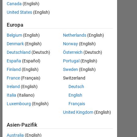
れてい
Canada
(English)
る時は
United States
(English)
２重​で
Europa
開かな
Belgium
(English)
Netherlands
(English)
い。
Denmark
(English)
Norway
(English)
Deutschland
(Deutsch)
Österreich
(Deutsch)
Mamoru
España
(Español)
Portugal
(English)
Mabuchi
Finland
(English)
Sweden
(English)
12
Mär.
France
(Français)
Switzerland
2022
Ireland
(English)
Deutsch
1
Italia
(Italiano)
English
Antwort
Luxembourg
(English)
Français
Aktualisiert
United Kingdom
(English)
16 Mär.
2022
Asien-Pazifik
3
Australia
(English)