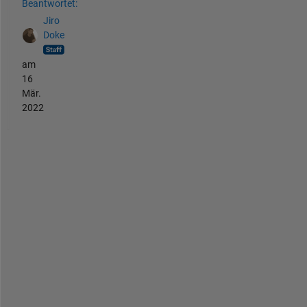
Beantwortet:
Jiro
Doke
am
16
Mär.
2022