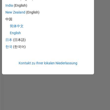
Ansichten
India
(English)
(30 Tage)
New Zealand
(English)
中国
简体中文
English
日本
(日本語)
한국
(한국어)
M
Kontakt zu Ihrer lokalen Niederlassung
A
T
L
A
B
か
ら
E
x