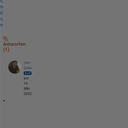
n,
um
ät
zu
en
Antworten
(1)
Jiro
Doke
am
16
Mär.
2022
こ
ん