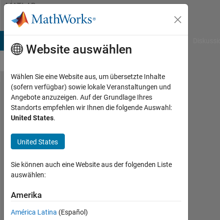
Weiter zum Inhalt
MATLAB
Answers
B Answers
File Exchange
Cody
AI Chat Playground
Diskussi
Website auswählen
Wählen Sie eine Website aus, um übersetzte Inhalte
(sofern verfügbar) sowie lokale Veranstaltungen und
MATLAB
Angebote anzuzeigen. Auf der Grundlage Ihres
Standorts empfehlen wir Ihnen die folgende Auswahl:
からEx​
United States
.
celファ
イルを
United States
開く​。
Sie können auch eine Website aus der folgenden Liste
ただ
auswählen:
し、フ
Amerika
ァイル
が​開か
América Latina
(Español)