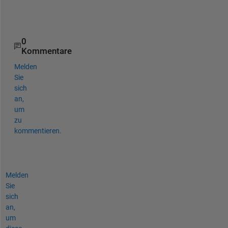
    wdata = Open(wkbk,filename);
end
0
Kommentare
Melden
Sie
sich
an,
um
zu
kommentieren.
Melden
Sie
sich
an,
um