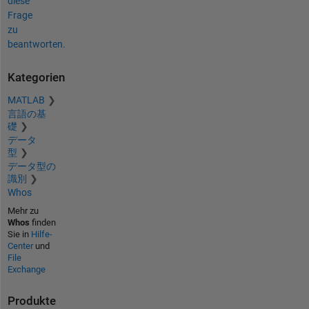
diese
Frage
zu
beantworten.
Kategorien
MATLAB
言語の基
礎
データ
型
データ型の
識別
Whos
Mehr zu
Whos
finden
Sie in
Hilfe-
Center
und
File
Exchange
Produkte