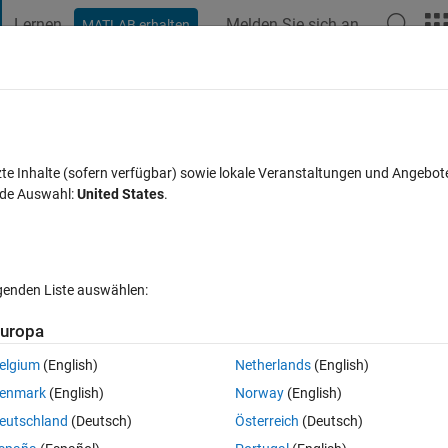
Lernen
Melden Sie sich an
MATLAB erhalten
t Playground
Diskussionen
Wettbewerbe
Blogs
Veröffentlic
FAQs zu MATLAB
Mehr
for loop?
zte Inhalte (sofern verfügbar) sowie lokale Veranstaltungen und Angebot
nde Auswahl:
United States
.
kzeptiert
Aktualisiert 27 Feb. 2022
3 Ansichten (30 Tage)
lgenden Liste auswählen:
uropa
elgium
(English)
Netherlands
(English)
0 Stimmen
In MATLAB Online öffnen
enmark
(English)
Norway
(English)
Theme
eutschland
(Deutsch)
Österreich
(Deutsch)