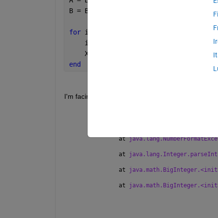
E
B = BigInteger(
'10'
);
F
F
for 
i =1:double(10)
I
    i = BigInteger(
'i'
);
    X(i) = i.multiply(A);
I
end
L
I'm facing the following error
Java 
exception occurred:
java.lang.NumberFormatException: For 
	at 
java.lang.NumberFormatExce
	at 
java.lang.Integer.parseInt
	at 
java.math.BigInteger.<init
	at 
java.math.BigInteger.<init