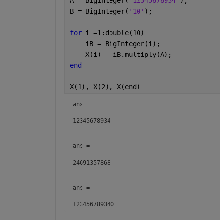
A = BigInteger(
'12345678934'
);
B = BigInteger(
'10'
);
for 
i =1:double(10)
    iB = BigInteger(i);
    X(i) = iB.multiply(A);
end
X(1), X(2), X(end)
ans =

12345678934

ans =

24691357868

ans =

123456789340