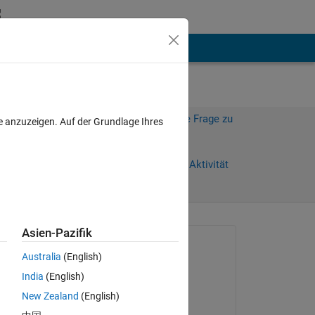
hen
Mehr
Melden Sie sich an, um diese Frage zu
e anzuzeigen. Auf der Grundlage Ihres
beantworten.
Weiterleiten
Anmelden, um Aktivität
zu verfolgen
Asien-Pazifik
Gefragt:
Australia
(English)
Ammy
India
(English)
am 27 Feb. 2022
Copy
New Zealand
(English)
Kommentiert: