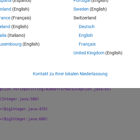
spaña
(Español)
Portugal
(English)
inland
(English)
Sweden
(English)
rance
(Français)
Switzerland
reland
(English)
Deutsch
talia
(Italiano)
English
uxembourg
(English)
Français
United Kingdom
(English)
Kontakt zu Ihrer lokalen Niederlassung
input 
string: "i"
ption.forInputString(NumberFormatException.java:65)
(Integer.java:580)
>(BigInteger.java:470)
>(BigInteger.java:606)