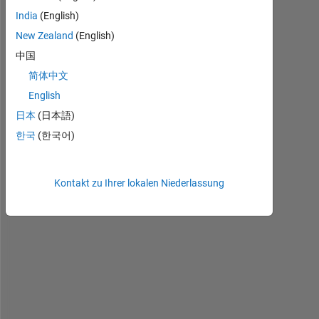
India
(English)
New Zealand
(English)
I 
中国
w
简体中文
a
English
n
t 
日本
(日本語)
t
한국
(한국어)
o 
t
e
Kontakt zu Ihrer lokalen Niederlassung
s
t 
h
t
t
p
s
: