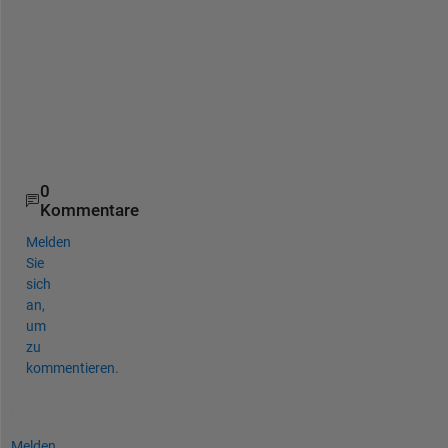
t
o
o
l
b
o
x
.
0
Kommentare
Melden
Sie
sich
an,
um
zu
kommentieren.
Melden