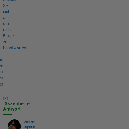
Sie
sich
an,
um
diese
Frage
zu
beantworten.
n,
um
ät
zu
en
Akzeptierte
Antwort
Mahesh
Taparia