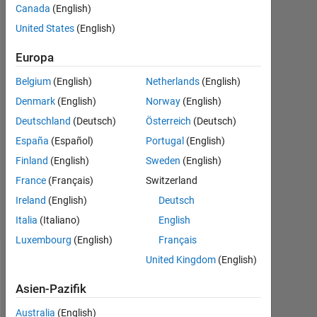
Canada
(English)
Feb.
United States
(English)
2022
1
Europa
Antwort
Belgium
(English)
Netherlands
(English)
Antwort
Denmark
(English)
Norway
(English)
akzeptiert
Deutschland
(Deutsch)
Österreich
(Deutsch)
Aktualisiert
España
(Español)
Portugal
(English)
28 Feb.
Finland
(English)
Sweden
(English)
2022
France
(Français)
Switzerland
23
Ireland
(English)
Deutsch
Ansichten
(30 Tage)
Italia
(Italiano)
English
Luxembourg
(English)
Français
United Kingdom
(English)
Asien-Pazifik
Australia
(English)