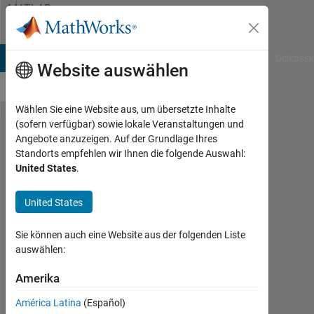
Weiter zum Inhalt
MATLAB
Answers
B Answers
File Exchange
Cody
AI Chat Playground
Diskussi
Website auswählen
Wählen Sie eine Website aus, um übersetzte Inhalte
(sofern verfügbar) sowie lokale Veranstaltungen und
What
Angebote anzuzeigen. Auf der Grundlage Ihres
Standorts empfehlen wir Ihnen die folgende Auswahl:
toolbox
United States
.
includes
Ray tracing
United States
propagation
Sie können auch eine Website aus der folgenden Liste
model?
auswählen:
Amerika
Wenyi
Shao
América Latina
(Español)
23