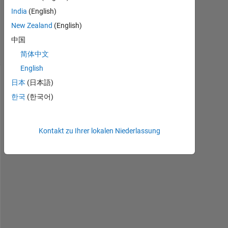
Aktualisiert
India
(English)
2 Feb. 2022
New Zealand
(English)
56
Ansichten
中国
(30 Tage)
简体中文
English
日本
(日本語)
한국
(한국어)
Kontakt zu Ihrer lokalen Niederlassung
I 
h
a
v
e 
1
0