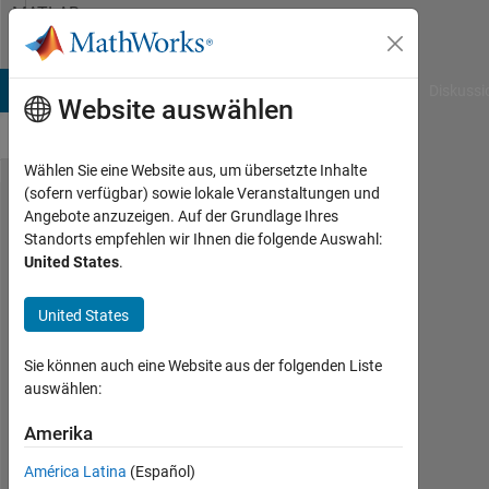
Weiter zum Inhalt
MATLAB
Answers
B Answers
File Exchange
Cody
AI Chat Playground
Diskussi
Website auswählen
Wählen Sie eine Website aus, um übersetzte Inhalte
(sofern verfügbar) sowie lokale Veranstaltungen und
How
Angebote anzuzeigen. Auf der Grundlage Ihres
Standorts empfehlen wir Ihnen die folgende Auswahl:
can I
United States
.
use
boxplot
United States
for
Sie können auch eine Website aus der folgenden Liste
1000
auswählen:
dataset
Amerika
in x
and y
América Latina
(Español)