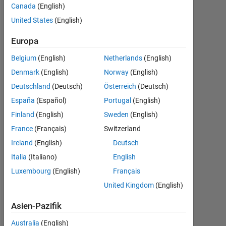
with
Canada
(English)
certain
United States
(English)
defined
Europa
number
Belgium
(English)
Netherlands
(English)
of
Denmark
(English)
Norway
(English)
boxes?
Deutschland
(Deutsch)
Österreich
(Deutsch)
España
(Español)
Portugal
(English)
Pawan
Finland
(English)
Sweden
(English)
Kumar
France
(Français)
Switzerland
31
Jan.
Ireland
(English)
Deutsch
2022
Italia
(Italiano)
English
1
Luxembourg
(English)
Français
Antwort
United Kingdom
(English)
Antwort
Asien-Pazifik
akzeptiert
Australia
(English)