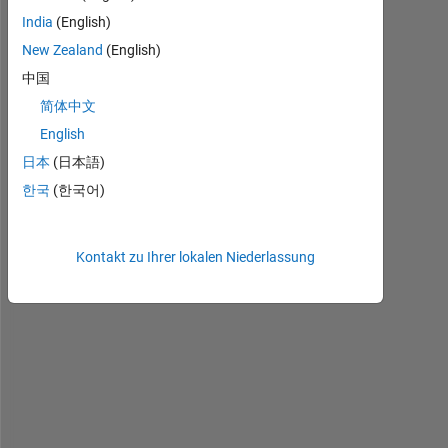
India
(English)
H
e
New Zealand
(English)
l
中国
l
简体中文
o 
a
English
l
日本
(日本語)
l
한국
(한국어)
,
I 
Kontakt zu Ihrer lokalen Niederlassung
c
r
e
a
t
e
d 
a 
G