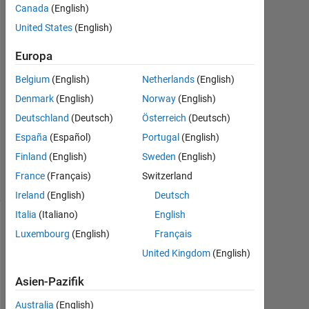
Canada
(English)
14
United States
(English)
Jan.
2022
Europa
1
Antwort
Belgium
(English)
Netherlands
(English)
Denmark
(English)
Norway
(English)
Aktualisiert
Deutschland
(Deutsch)
Österreich
(Deutsch)
14 Jan.
2022
España
(Español)
Portugal
(English)
11
Finland
(English)
Sweden
(English)
Ansichten
France
(Français)
Switzerland
(30 Tage)
Ireland
(English)
Deutsch
Italia
(Italiano)
English
Luxembourg
(English)
Français
United Kingdom
(English)
Asien-Pazifik
Australia
(English)