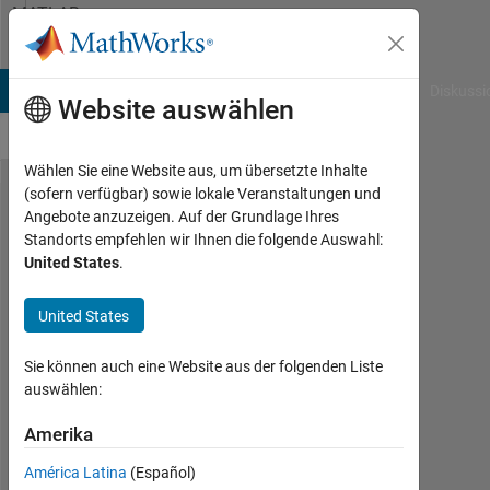
Weiter zum Inhalt
MATLAB
Answers
B Answers
File Exchange
Cody
AI Chat Playground
Diskussi
Website auswählen
Wählen Sie eine Website aus, um übersetzte Inhalte
(sofern verfügbar) sowie lokale Veranstaltungen und
GUI
Angebote anzuzeigen. Auf der Grundlage Ihres
Standorts empfehlen wir Ihnen die folgende Auswahl:
design
United States
.
according
to
United States
selection
Sie können auch eine Website aus der folgenden Liste
of pop-up
auswählen:
Amerika
Cem
Eren
América Latina
(Español)
Aslan