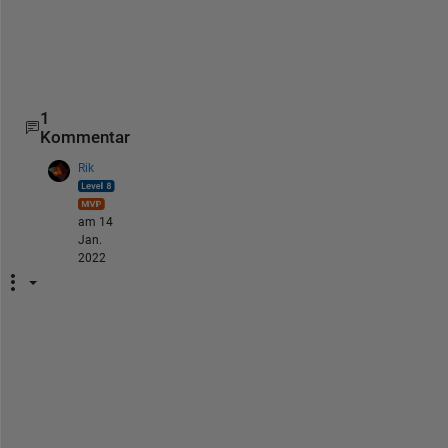
a
n
k
s
1
Kommentar
Rik
am 14
Jan.
2022
F
o
r 
g
e