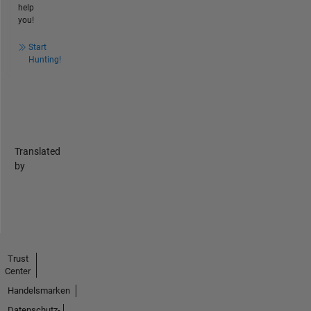
help
you!
Start
Hunting!
Translated
by
Trust
Center
Handelsmarken
Datenschutz-