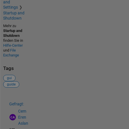
and
Settings
Startup and
Shutdown
Mehr zu
Startup and
Shutdown
finden Sie in
Hilfe-Center
und
File
Exchange
Tags
gui
guide
Siehe auch
Gefragt:
Cem
Eren
Aslan