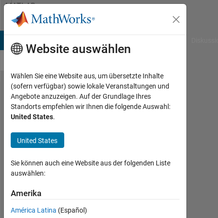
Weiter zum Inhalt
MATLAB
Answers
B Answers
File Exchange
Cody
AI Chat Playground
Diskussi
Website auswählen
Wählen Sie eine Website aus, um übersetzte Inhalte
(sofern verfügbar) sowie lokale Veranstaltungen und
Is there
Angebote anzuzeigen. Auf der Grundlage Ihres
Standorts empfehlen wir Ihnen die folgende Auswahl:
are way to
United States
.
see the
final
United States
causalized
Sie können auch eine Website aus der folgenden Liste
equation
auswählen:
(system)
Amerika
that is
handed
América Latina
(Español)