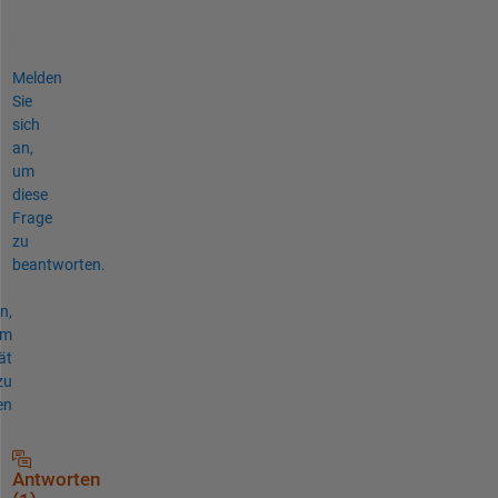
Melden
Sie
sich
an,
um
diese
Frage
zu
beantworten.
n,
um
ät
zu
en
Antworten