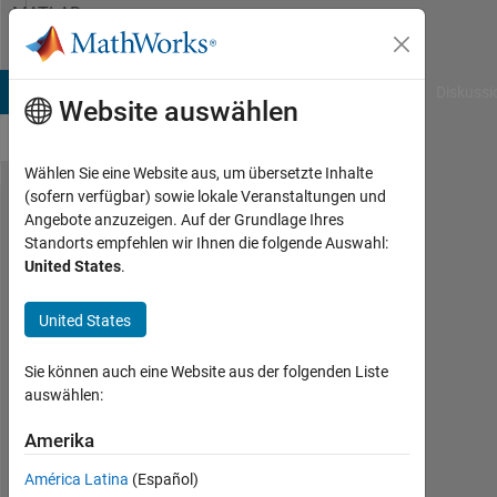
Weiter zum Inhalt
MATLAB
Answers
B Answers
File Exchange
Cody
AI Chat Playground
Diskussi
Website auswählen
Wählen Sie eine Website aus, um übersetzte Inhalte
(sofern verfügbar) sowie lokale Veranstaltungen und
seperating
Angebote anzuzeigen. Auf der Grundlage Ihres
Standorts empfehlen wir Ihnen die folgende Auswahl:
char data
United States
.
at matlab
United States
Cem
Sie können auch eine Website aus der folgenden Liste
Eren
auswählen:
Aslan
26
Amerika
Dez.
2021
América Latina
(Español)
2