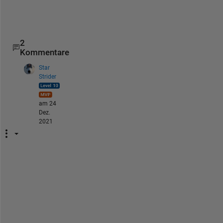
2
Kommentare
Star
Strider
am 24
Dez.
2021
W
h
a
t 
d
o