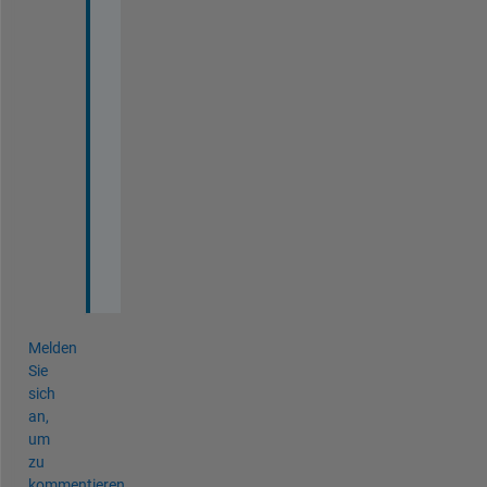
o
f 
s
t
e
r
a
d
i
a
n
Melden
Sie
sich
an,
um
zu
kommentieren.