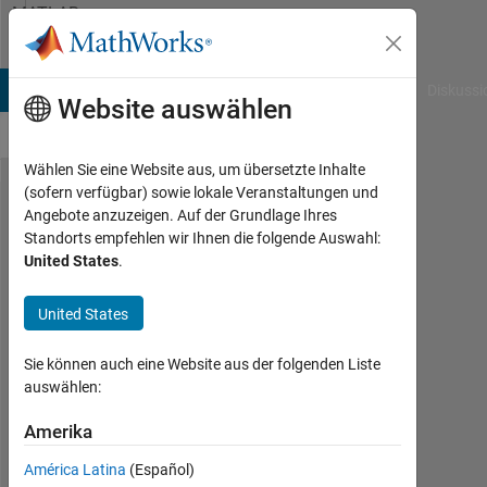
Weiter zum Inhalt
MATLAB
Answers
B Answers
File Exchange
Cody
AI Chat Playground
Diskussi
Website auswählen
Wählen Sie eine Website aus, um übersetzte Inhalte
(sofern verfügbar) sowie lokale Veranstaltungen und
How to
Angebote anzuzeigen. Auf der Grundlage Ihres
Standorts empfehlen wir Ihnen die folgende Auswahl:
draw a
United States
.
sidebar
in polar
United States
plotting?
Sie können auch eine Website aus der folgenden Liste
auswählen:
Wiqas
Ahmad
Amerika
24
América Latina
(Español)
Dez.