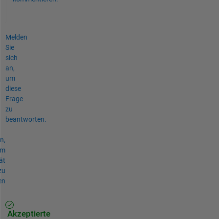
Melden
Sie
sich
an,
um
diese
Frage
zu
beantworten.
n,
um
ät
zu
en
Akzeptierte