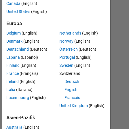
Canada
(English)
2021
1
United States
(English)
Antwort
Europa
Antwort
Belgium
(English)
Netherlands
(English)
akzeptiert
Denmark
(English)
Norway
(English)
Aktualisiert
Deutschland
(Deutsch)
Österreich
(Deutsch)
24 Dez.
España
(Español)
Portugal
(English)
2021
Finland
(English)
Sweden
(English)
13
France
(Français)
Switzerland
Ansichten
(30 Tage)
Ireland
(English)
Deutsch
Italia
(Italiano)
English
Luxembourg
(English)
Français
United Kingdom
(English)
Asien-Pazifik
Australia
(English)