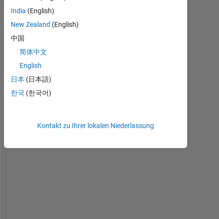
India
(English)
H
New Zealand
(English)
o
中国
w 
简体中文
c
a
English
n 
日本
(日本語)
I 
한국
(한국어)
d
r
a
w 
Kontakt zu Ihrer lokalen Niederlassung
a 
s
i
d
e
b
a
r 
(