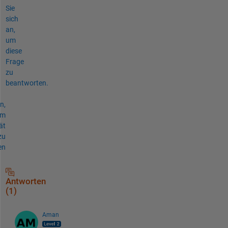
Sie
sich
an,
um
diese
Frage
zu
beantworten.
n,
um
ät
zu
en
Antworten
(1)
Aman