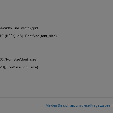
ineWidth',line_width),grid
{10}
(
H(f)
) [dB]','FontSize',font_size)
00],'FontSize',font_size)
20],'FontSize',font_size)
Melden Sie sich an, um diese Frage zu bean