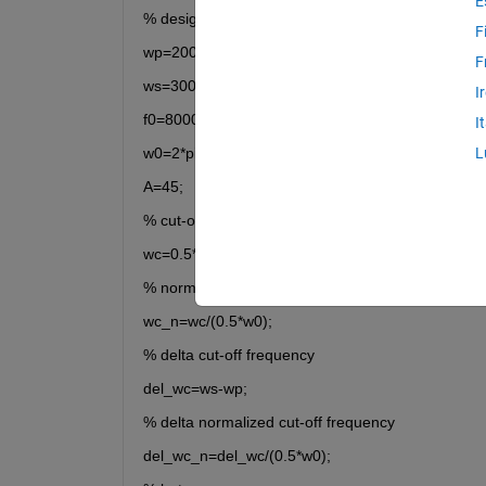
E
% design parameters
F
wp=2000*pi;
F
ws=3000*pi;
I
f0=8000;
I
w0=2*pi*f0;
L
A=45;
% cut-off frequency
wc=0.5*(wp+ws);
% normalized cut-off frequency
wc_n=wc/(0.5*w0);
% delta cut-off frequency
del_wc=ws-wp;
% delta normalized cut-off frequency
del_wc_n=del_wc/(0.5*w0);