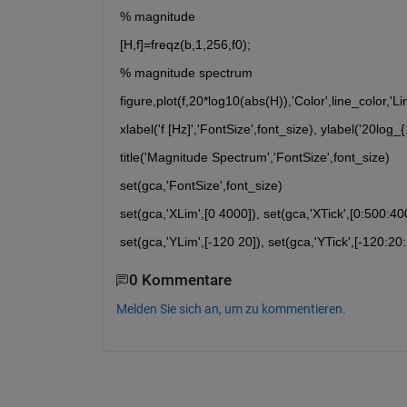
% magnitude
[H,f]=freqz(b,1,256,f0);
% magnitude spectrum
figure,plot(f,20*log10(abs(H)),'Color',line_color,'L
xlabel('f [Hz]','FontSize',font_size), ylabel('20log_
title('Magnitude Spectrum','FontSize',font_size)
set(gca,'FontSize',font_size)
set(gca,'XLim',[0 4000]), set(gca,'XTick',[0:500:40
set(gca,'YLim',[-120 20]), set(gca,'YTick',[-120:20:
0 Kommentare
Melden Sie sich an, um zu kommentieren.