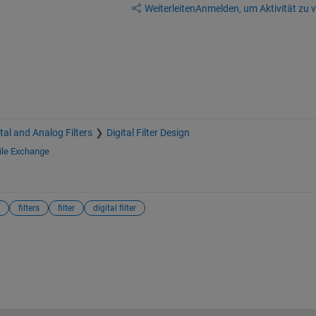
Weiterleiten
Anmelden, um Aktivität zu v
ital and Analog Filters
Digital Filter Design
ile Exchange
filters
filter
digital filter