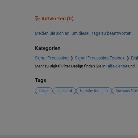
Antworten (0)
Melden Sie sich an, um diese Frage zu beantworten.
Kategorien
Signal Processing
Signal Processing Toolbox
Dig
Mehr zu
Digital Filter Design
finden Sie in
Hilfe-Center
und
F
Tags
kaiser
kaiserord
transfer function
lowpass filter
Siehe auch