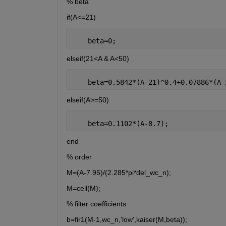
% beta
if(A<=21)
    beta=0;
elseif(21<A & A<50)
    beta=0.5842*(A-21)^0.4+0.07886*(A-
elseif(A>=50)
    beta=0.1102*(A-8.7);
end
% order
M=(A-7.95)/(2.285*pi*del_wc_n);
M=ceil(M);
% filter coefficients
b=fir1(M-1,wc_n,'low',kaiser(M,beta));