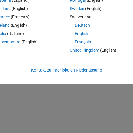
spaña
(Español)
Portugal
(English)
inland
(English)
Sweden
(English)
rance
(Français)
Switzerland
reland
(English)
Deutsch
talia
(Italiano)
English
uxembourg
(English)
Français
United Kingdom
(English)
Kontakt zu Ihrer lokalen Niederlassung