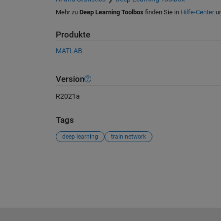
Mehr zu
Deep Learning Toolbox
finden Sie in
Hilfe-Center
u
Produkte
MATLAB
Version
R2021a
Tags
deep learning
train network
Siehe auch