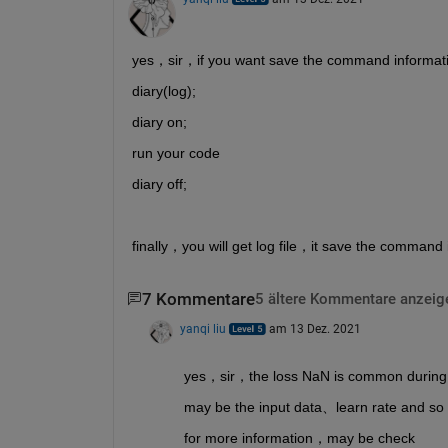
yes，sir，if you want save the command informa
diary(log);
diary on;
run your code 
diary off;
finally，you will get log file，it save the command 
7 Kommentare
5 ältere Kommentare anzeig
yanqi liu
am 13 Dez. 2021
yes，sir，the loss NaN is common during 
may be the input data、learn rate and so
for more information，may be check