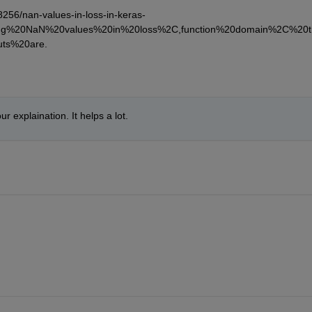
8256/nan-values-in-loss-in-keras-
ting%20NaN%20values%20in%20loss%2C,function%20domain%2C%20t
ts%20are.
our explaination. It helps a lot.