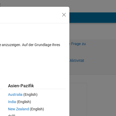
hen
Mehr
Melden Sie sich an, um diese Frage zu
e anzuzeigen. Auf der Grundlage Ihres
beantworten.
Weiterleiten
Anmelden, um Aktivität
zu verfolgen
anzeigen
Asien-Pazifik
Gefragt:
Australia
(English)
Teo
India
(English)
am 10 Dez. 2021
New Zealand
(English)
Kommentiert: