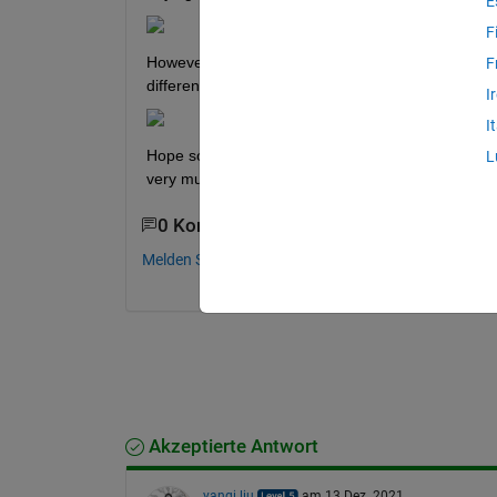
E
F
However, when i treid to tabulate the data from trai
F
different from original verbose table that we got af
I
I
Hope someone could share some help on contructin
L
very much. 
0 Kommentare
Melden Sie sich an, um zu kommentieren.
Akzeptierte Antwort
yanqi liu
am 13 Dez. 2021