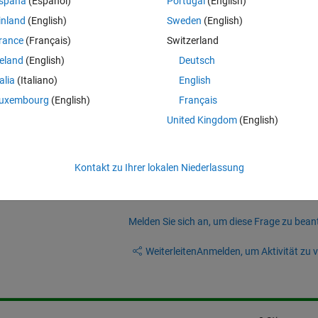
spaña
(Español)
Portugal
(English)
inland
(English)
Sweden
(English)
ninfo using struct2table i get the following table which is completely 
rance
(Français)
Switzerland
ter finish training the model in matlab.
reland
(English)
Deutsch
talia
(Italiano)
English
g the same verbose table as the shown in the first figure. Thank you 
uxembourg
(English)
Français
United Kingdom
(English)
Kontakt zu Ihrer lokalen Niederlassung
Melden Sie sich an, um diese Frage zu bean
Weiterleiten
Anmelden, um Aktivität zu v