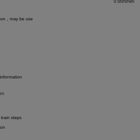
0 Stimmen
tion，may be use
information
en
train steps
 on