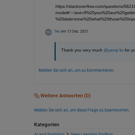
https://stackoverflow.com/questions/5621
model#:~:text=If%20you%20are%20get
%20determine%20what%20those%20inpu
Teo
am 13 Dez. 2021
Thank you very much 
@yanqi liu
 for y
Melden Sie sich an, um zu kommentieren.
Weitere Antworten (0)
Melden Sie sich an, um diese Frage zu beantworten.
Kategorien
AI and Statistics
Deep Learning Toolbox