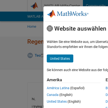
Weiter zum Inhalt
MATLAB Hilfe-Center
Community
MATLAB Answers
File Exchange
Cody
AI Cha
Home
Fragen
Antworten
Durchsuchen
Website auswählen
Regenerating training verbose 
Wählen Sie eine Website aus, um überset
Standorts empfehlen wir Ihnen die folge
Antwort akz
Teo
10 Dez. 2021
1 Antwort
United States
Sie können auch eine Website aus der fo
Amerika
E
América Latina
(Español)
B
Canada
(English)
D
hi, 
United States
(English)
D
i trying to regenerate verbose table as shown below