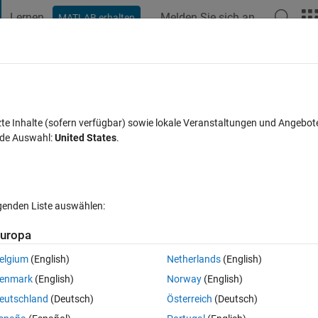
Lernen
Melden Sie sich an
MATLAB erhalten
t Playground
Diskussionen
Wettbewerbe
Blogs
Veröffentlic
FAQs zu MATLAB
Mehr
table from saved traininfo
zte Inhalte (sofern verfügbar) sowie lokale Veranstaltungen und Angebot
nde Auswahl:
United States
.
eptiert
Aktualisiert 13 Dez. 2021
16 Ansichten (30 Tage)
lgenden Liste auswählen:
Ältere Kommentare 
uropa
elgium
(English)
Netherlands
(English)
0 Stimmen
enmark
(English)
Norway
(English)
eutschland
(Deutsch)
Österreich
(Deutsch)
 from the traininfo that i saved earlier after finish running the model. 