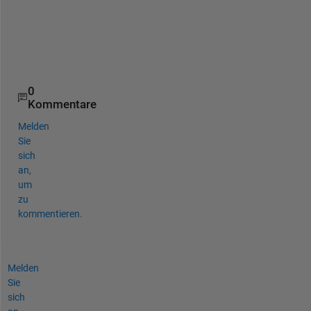
g
n
a
l
?
0
Kommentare
Melden
Sie
sich
an,
um
zu
kommentieren.
Melden
Sie
sich