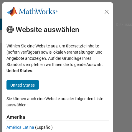
Weiter zum Inhalt
MATLAB
Answers
B Answers
File Exchange
Cody
AI Chat Playground
Diskussi
Website auswählen
Wählen Sie eine Website aus, um übersetzte Inhalte
(sofern verfügbar) sowie lokale Veranstaltungen und
How to
Angebote anzuzeigen. Auf der Grundlage Ihres
Standorts empfehlen wir Ihnen die folgende Auswahl:
check mixer
United States
.
upconverted
output at
United States
2.4GHz?
Sie können auch eine Website aus der folgenden Liste
auswählen:
S_Rajashree
Amerika
9
Dez.
América Latina
(Español)
2021